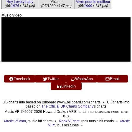
Hey Lovely Lady
Mirador
Vivre pour le meilleur
(06/
1975
• 143 pts)
(07/1989 • 147 pts)
(05/
1999
• 147 pts)
Music video
Facebook
Twitter
WhatsApp
Email
LinkedIn
US charts info based on Billboard (www.billboard.com) charts • UK charts info
based on
The Official UK Charts Company
's charts
Music VF © 2007-2026 Howard Drake / VF Entertainment
08/08/26 15h09:11 xx
faux
Music VF.com
, music hit charts •
Rock VF.com
, rock music hit charts •
Music
VF.fr
, tous les tubes •