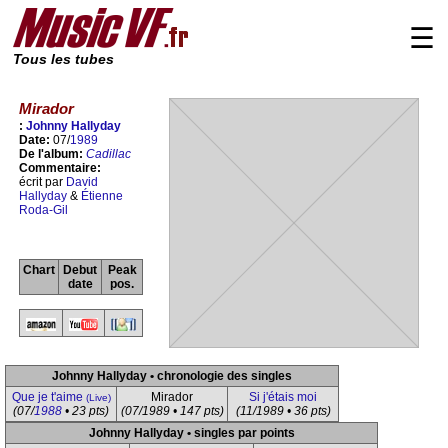
☰
Tous les tubes
Mirador
:
Johnny Hallyday
Date:
07/
1989
De l'album:
Cadillac
Commentaire:
écrit par
David
Hallyday
&
Étienne
Roda-Gil
Chart
Debut
Peak
date
pos.
Johnny Hallyday • chronologie des singles
Que je t'aime
Mirador
Si j'étais moi
(Live)
(07/
1988
• 23 pts)
(07/1989 • 147 pts)
(11/1989 • 36 pts)
Johnny Hallyday • singles par points