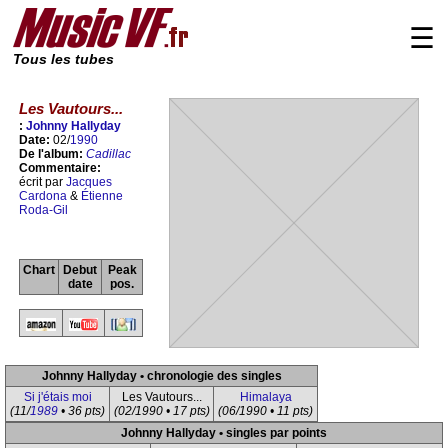
☰
Tous les tubes
Les Vautours...
:
Johnny Hallyday
Date:
02/
1990
De l'album:
Cadillac
Commentaire:
écrit par
Jacques
Cardona
&
Étienne
Roda-Gil
Chart
Debut
Peak
date
pos.
Johnny Hallyday • chronologie des singles
Si j'étais moi
Les Vautours...
Himalaya
(11/
1989
• 36 pts)
(02/1990 • 17 pts)
(06/1990 • 11 pts)
Johnny Hallyday • singles par points