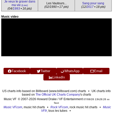
Je veux te graver dans
Les Vautours...
Sang pour sang
ma vie
(Live)
(02/1990 • 17 pts)
(12/
2017
• 18 pts)
(04/
1993
• 16 pts)
Music video
Facebook
Twitter
WhatsApp
Email
LinkedIn
US charts info based on Billboard (www.billboard.com) charts • UK charts info
based on
The Official UK Charts Company
's charts
Music VF © 2007-2026 Howard Drake / VF Entertainment
07/08/26 13h28:26 xx
faux
Music VF.com
, music hit charts •
Rock VF.com
, rock music hit charts •
Music
VF.fr
, tous les tubes •