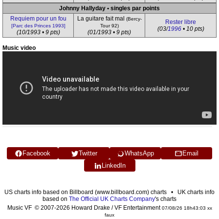
Johnny Hallyday • singles par points
Requiem pour un fou
La guitare fait mal
(Bercy-
Rester libre
[Parc des Princes 1993]
Tour 92)
(03/
1996
• 10 pts)
(10/1993 • 9 pts)
(01/1993 • 9 pts)
Music video
Facebook
Twitter
WhatsApp
Email
LinkedIn
US charts info based on Billboard (www.billboard.com) charts • UK charts info
based on
The Official UK Charts Company
's charts
Music VF © 2007-2026 Howard Drake / VF Entertainment
07/08/26 18h43:03 xx
faux