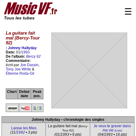
☰
Tous les tubes
La guitare fait
mal (Bercy-Tour
92)
:
Johnny Hallyday
Date:
01/
1993
De l'album:
Bercy 92
Commentaire:
écrit par
Joe Dassin
,
Tony Joe White
&
Étienne Roda-Gil
Chart
Debut
Peak
date
pos.
Johnny Hallyday • chronologie des singles
La guitare fait mal
Je veux te graver dans
(Bercy-
Laisse les filles
ma vie
Tour 92)
(Live)
(11/
1992
• 3 pts)
(01/1993 • 9 pts)
(04/1993 • 16 pts)