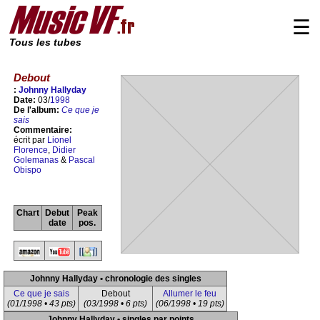
☰
Tous les tubes
Debout
:
Johnny Hallyday
Date:
03/
1998
De l'album:
Ce que je
sais
Commentaire:
écrit par
Lionel
Florence
,
Didier
Golemanas
&
Pascal
Obispo
Chart
Debut
Peak
date
pos.
Johnny Hallyday • chronologie des singles
Ce que je sais
Debout
Allumer le feu
(01/1998 • 43 pts)
(03/1998 • 6 pts)
(06/1998 • 19 pts)
Johnny Hallyday • singles par points