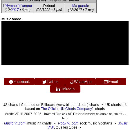
L'Hymne à l'amour
Debout
Ma gueule
(12/
2017
• 6 pts)
(03/1998 • 6 pts)
(12/2017 • 7 pts)
Music video
Facebook
Twitter
WhatsApp
Email
LinkedIn
US charts info based on Billboard (www.billboard.com) charts • UK charts info
based on
The Official UK Charts Company
's charts
Music VF © 2007-2026 Howard Drake / VF Entertainment
08/08/26 00h39:33 xx
faux
Music VF.com
, music hit charts •
Rock VF.com
, rock music hit charts •
Music
VF.fr
, tous les tubes •