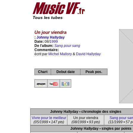
Tous les tubes
Un jour viendra
:
Johnny Hallyday
Date:
08/
1999
De l'album:
Sang pour sang
Commentaire:
écrit par
Michel Mallory
&
David Hallyday
Chart
Debut date
Peak pos.
Johnny Hallyday • chronologie des singles
Vivre pour le meilleur
Un jour viendra
Sang pour sa
(05/1999 • 147 pts)
(08/1999 • 93 pts)
(11/1999 • 57 p
Johnny Hallyday • singles par points