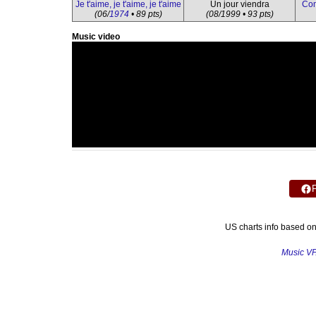
Je t'aime, je t'aime, je t'aime
Un jour viendra
Com
(06/
1974
• 89 pts)
(08/1999 • 93 pts)
Music video
US charts info based o
Music V