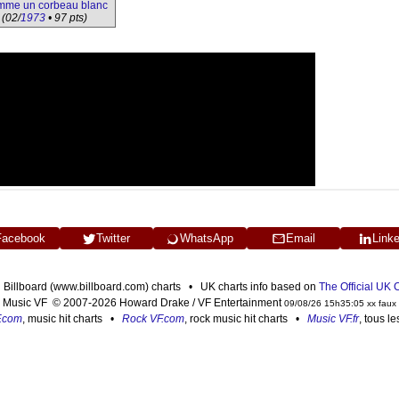
me un corbeau blanc
(02/
1973
• 97 pts)
Facebook
Twitter
WhatsApp
Email
Link
n Billboard (www.billboard.com) charts • UK charts info based on
The Official UK
Music VF © 2007-2026 Howard Drake / VF Entertainment
09/08/26 15h35:05 xx faux
F.com
, music hit charts •
Rock VF.com
, rock music hit charts •
Music VF.fr
, tous l