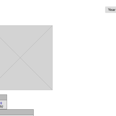
ng
ts)