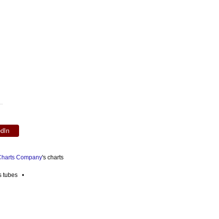
edIn
 Charts Company
's charts
es tubes •