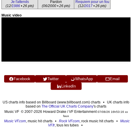
Je t'attends
Pardon
Requiem pour un fou
(12/
1986
• 26 pts)
(06/2000 • 26 pts)
(12/
2017
• 26 pts)
Music video
Facebook
Twitter
WhatsApp
Email
LinkedIn
US charts info based on Billboard (www.billboard.com) charts • UK charts info
based on
The Official UK Charts Company
's charts
Music VF © 2007-2026 Howard Drake / VF Entertainment
07/08/26 16h53:16 xx
faux
Music VF.com
, music hit charts •
Rock VF.com
, rock music hit charts •
Music
VF.fr
, tous les tubes •