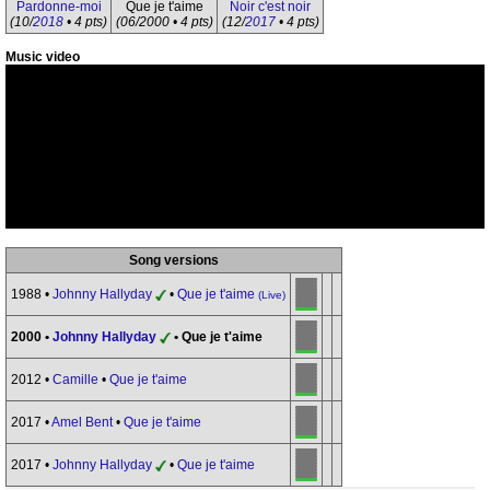
Pardonne-moi
Que je t'aime
Noir c'est noir
(10/
2018
• 4 pts)
(06/2000 • 4 pts)
(12/
2017
• 4 pts)
Music video
Song versions
1988 •
Johnny Hallyday
•
Que je t'aime
(Live)
2000 •
Johnny Hallyday
• Que je t'aime
2012 •
Camille
•
Que je t'aime
2017 •
Amel Bent
•
Que je t'aime
2017 •
Johnny Hallyday
•
Que je t'aime