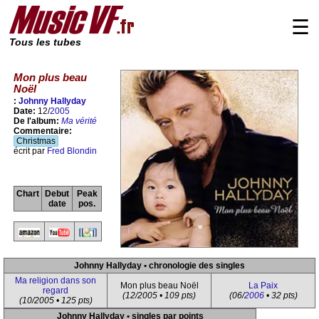
☰
Tous les tubes
Mon plus beau
Noël
:
Johnny Hallyday
Date:
12/
2005
De l'album:
Ma vérité
Commentaire:
Christmas
écrit par
Fred Blondin
Chart
Debut
Peak
date
pos.
Johnny Hallyday • chronologie des singles
Ma religion dans son
Mon plus beau Noël
La Paix
regard
(12/2005 • 109 pts)
(06/
2006
• 32 pts)
(10/2005 • 125 pts)
Johnny Hallyday • singles par points