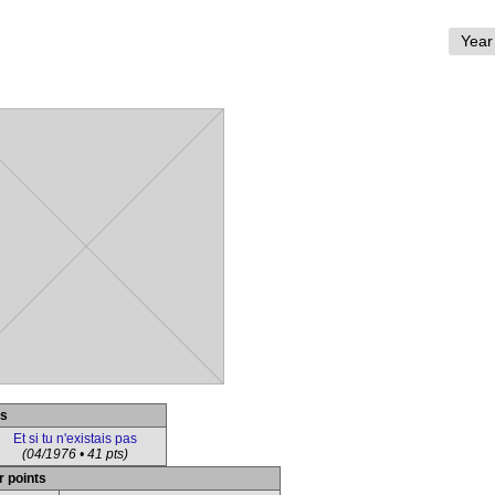
es
Et si tu n'existais pas
(04/1976 • 41 pts)
r points