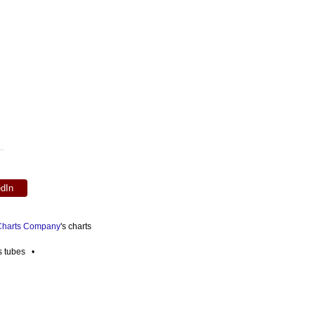
edIn
 Charts Company
's charts
es tubes •