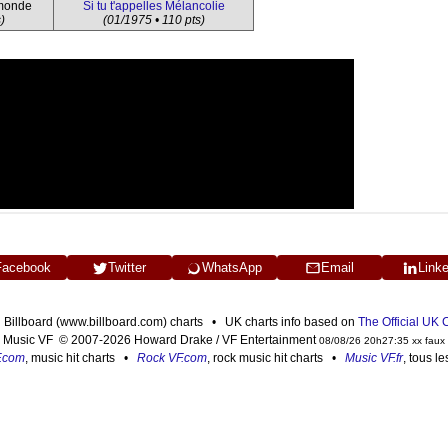
 monde
Si tu t'appelles Mélancolie
)
(01/1975 • 110 pts)
Facebook
Twitter
WhatsApp
Email
Link
n Billboard (www.billboard.com) charts • UK charts info based on
The Official UK
Music VF © 2007-2026 Howard Drake / VF Entertainment
08/08/26 20h27:35 xx faux
F.com
, music hit charts •
Rock VF.com
, rock music hit charts •
Music VF.fr
, tous l