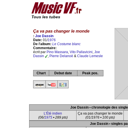
Tous les tubes
Ça va pas changer le monde
:
Joe Dassin
Date:
01/
1976
De l'album:
Le Costume blanc
Commentaire:
écrit par
Pino Massara
,
Vito Pallavicini
,
Joe
Dassin
,
Pierre Delanoë
&
Claude Lemesle
Chart
Debut date
Peak pos.
Joe Dassin • chronologie des singl
L'Été indien
Ça va pas changer le monde
(06/
1975
• 289 pts)
(01/1976 • 100 pts)
Joe Dassin • singles pa