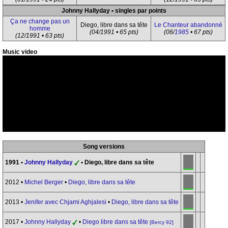
Johnny Hallyday • singles par points
Ça ne change pas un
Diego, libre dans sa tête
Le Chanteur abandonné
homme
(04/1991 • 65 pts)
(06/
1985
• 67 pts)
(12/1991 • 63 pts)
Music video
Song versions
1991 •
Johnny Hallyday
• Diego, libre dans sa tête
2012 •
Michel Berger
•
Diego, libre dans sa tête
2013 •
Jenifer avec Chjami Aghjalesi
•
Diego, libre dans sa tête
2017 •
Johnny Hallyday
•
Diego libre dans sa tête
[Bercy 92]