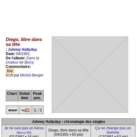
Diego, libre dans
sa tête
:
Johnny Hallyday
Date:
04/
1991
De l'album:
Dans la
chaleur de Bercy
Commentaire:
live
écrit par
Michel Berger
Chart
Debut
Peak
date
pos.
Johnny Hallyday • chronologie des singles
Je ne suis pas un héros
Ça ne change pas un
Diego, libre dans sa tête
homme
[Bercy 90]
(04/1991 • 65 pts)
(01/1991 • 24 pts)
(12/1991 • 63 pts)