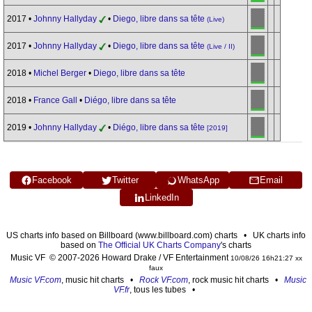
2017 •
Johnny Hallyday
•
Diego, libre dans sa tête
(Live)
2017 •
Johnny Hallyday
•
Diego, libre dans sa tête
(Live / II)
2018 •
Michel Berger
•
Diego, libre dans sa tête
2018 •
France Gall
•
Diégo, libre dans sa tête
2019 •
Johnny Hallyday
•
Diégo, libre dans sa tête
[2019]
Facebook
Twitter
WhatsApp
Email
LinkedIn
US charts info based on Billboard (www.billboard.com) charts • UK charts info
based on
The Official UK Charts Company
's charts
Music VF © 2007-2026 Howard Drake / VF Entertainment
10/08/26 16h21:27 xx
faux
Music VF.com
, music hit charts •
Rock VF.com
, rock music hit charts •
Music
VF.fr
, tous les tubes •