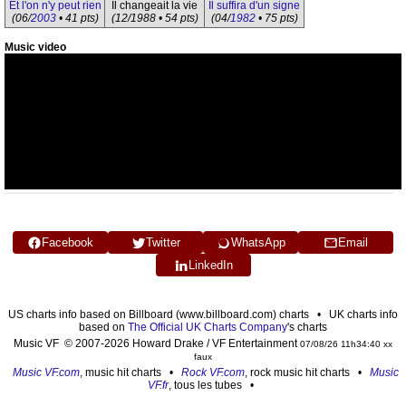
Et l'on n'y peut rien
Il changeait la vie
Il suffira d'un signe
(06/
2003
• 41 pts)
(12/1988 • 54 pts)
(04/
1982
• 75 pts)
Music video
Facebook
Twitter
WhatsApp
Email
LinkedIn
US charts info based on Billboard (www.billboard.com) charts • UK charts info
based on
The Official UK Charts Company
's charts
Music VF © 2007-2026 Howard Drake / VF Entertainment
07/08/26 11h34:40 xx
faux
Music VF.com
, music hit charts •
Rock VF.com
, rock music hit charts •
Music
VF.fr
, tous les tubes •