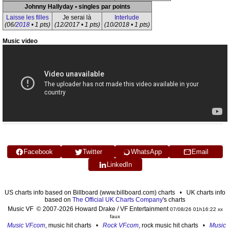
Johnny Hallyday • singles par points
Laisse les filles
Je serai là
Interlude
(06/
2018
• 1 pts)
(12/2017 • 1 pts)
(10/2018 • 1 pts)
Music video
Facebook
Twitter
WhatsApp
Email
LinkedIn
US charts info based on Billboard (www.billboard.com) charts • UK charts info
based on
The Official UK Charts Company
's charts
Music VF © 2007-2026 Howard Drake / VF Entertainment
07/08/26 01h16:22 xx
faux
Music VF.com
, music hit charts •
Rock VF.com
, rock music hit charts •
Music