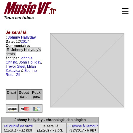
☰
Tous les tubes
Je serai là
:
Johnny Hallyday
Date:
12/
2017
Commentaire:
R: Johnny Hallyday's
death
écrit par
Johnnie
Christo
,
John Holliday
,
Trevor Steel
,
Milan
Zekavica
&
Étienne
Roda-Gil
Chart
Debut
Peak
date
pos.
Johnny Hallyday • chronologie des singles
J'ai oublié de vivre
Je serai là
L'Hymne à l'amour
(12/2017 • 11 pts)
(12/2017 • 1 pts)
(12/2017 • 6 pts)