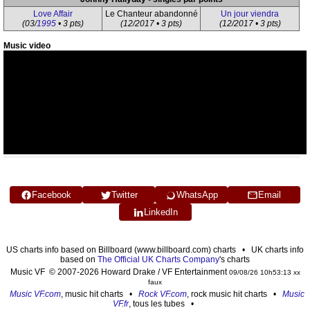
Love Affair
Le Chanteur abandonné
Un jour viendra
(03/
1995
• 3 pts)
(12/2017 • 3 pts)
(12/2017 • 3 pts)
Music video
Facebook
Twitter
WhatsApp
Email
LinkedIn
US charts info based on Billboard (www.billboard.com) charts • UK charts info
based on
The Official UK Charts Company
's charts
Music VF © 2007-2026 Howard Drake / VF Entertainment
09/08/26 10h53:13 xx
faux
Music VF.com
, music hit charts •
Rock VF.com
, rock music hit charts •
Music
VF.fr
, tous les tubes •