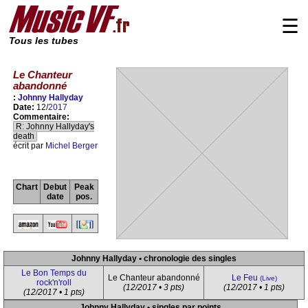
☰
Tous les tubes
Le Chanteur
abandonné
:
Johnny Hallyday
Date:
12/
2017
Commentaire:
R: Johnny Hallyday's
death
écrit par
Michel Berger
Chart
Debut
Peak
date
pos.
Johnny Hallyday • chronologie des singles
Le Bon Temps du
Le Chanteur abandonné
Le Feu
(Live)
rock'n'roll
(12/2017 • 3 pts)
(12/2017 • 1 pts)
(12/2017 • 1 pts)
Johnny Hallyday • singles par points