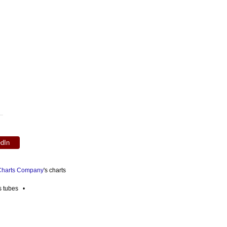
edIn
 Charts Company
's charts
es tubes •