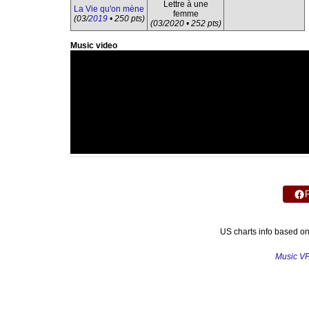
Lettre à une
La Vie qu'on mène
femme
(03/
2019
• 250 pts)
(03/2020 • 252 pts)
Music video
US charts info based o
Music V