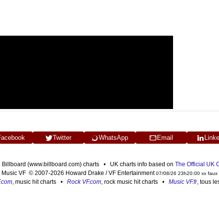
Facebook
Twitter
WhatsApp
Email
Link
n Billboard (www.billboard.com) charts • UK charts info based on
The Official UK
Music VF © 2007-2026 Howard Drake / VF Entertainment
07/08/26 23h20:00 xx faux
F.com
, music hit charts •
Rock VF.com
, rock music hit charts •
Music VF.fr
, tous l