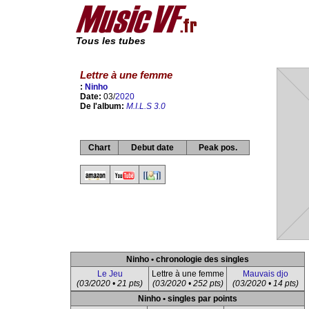
Tous les tubes
Lettre à une femme
:
Ninho
Date:
03/
2020
De l'album:
M.I.L.S 3.0
Chart
Debut date
Peak pos.
Ninho • chronologie des singles
Le Jeu
Lettre à une femme
Mauvais djo
(03/2020 • 21 pts)
(03/2020 • 252 pts)
(03/2020 • 14 pts)
Ninho • singles par points