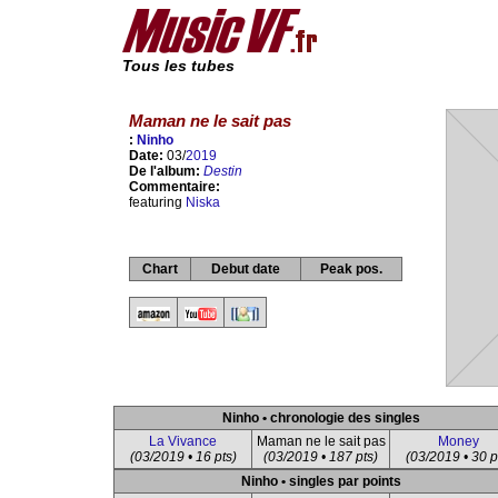
Tous les tubes
Maman ne le sait pas
:
Ninho
Date:
03/
2019
De l'album:
Destin
Commentaire:
featuring
Niska
Chart
Debut date
Peak pos.
Ninho • chronologie des singles
La Vivance
Maman ne le sait pas
Money
(03/2019 • 16 pts)
(03/2019 • 187 pts)
(03/2019 • 30 p
Ninho • singles par points