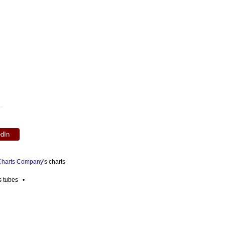
edIn
 Charts Company
's charts
es tubes •