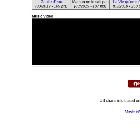
Goutte d'eau
Maman ne le sait pas
La Vie qu'on m
(03/2019 • 169 pts)
(03/2019 • 187 pts)
(03/2019 • 250 p
Music video
US charts info based o
Music V