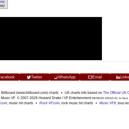
ène
ts)
Facebook
Twitter
WhatsApp
Email
Link
n Billboard (www.billboard.com) charts • UK charts info based on
The Official UK
Music VF © 2007-2026 Howard Drake / VF Entertainment
08/08/26 03h32:41 xx faux
F.com
, music hit charts •
Rock VF.com
, rock music hit charts •
Music VF.fr
, tous l