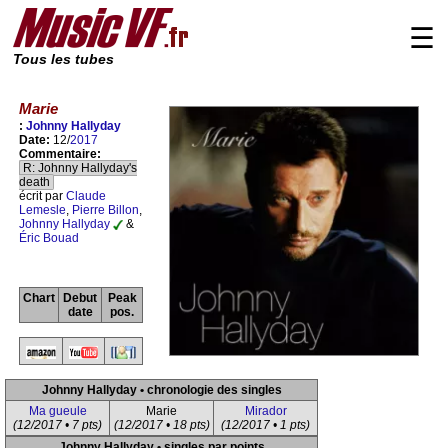
☰
Tous les tubes
Marie
:
Johnny Hallyday
Date:
12/
2017
Commentaire:
R: Johnny Hallyday's
death
écrit par
Claude
Lemesle
,
Pierre Billon
,
Johnny Hallyday
&
Éric Bouad
Chart
Debut
Peak
date
pos.
Johnny Hallyday • chronologie des singles
Ma gueule
Marie
Mirador
(12/2017 • 7 pts)
(12/2017 • 18 pts)
(12/2017 • 1 pts)
Johnny Hallyday • singles par points