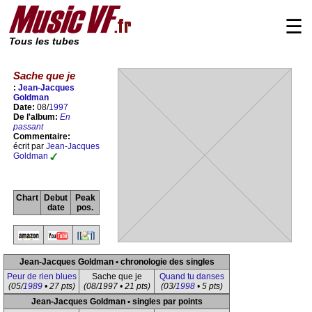
☰
Tous les tubes
Sache que je
:
Jean-Jacques
Goldman
Date:
08/
1997
De l'album:
En
passant
Commentaire:
écrit par
Jean-Jacques
Goldman
Chart
Debut
Peak
date
pos.
Jean-Jacques Goldman • chronologie des singles
Peur de rien blues
Sache que je
Quand tu danses
(05/
1989
• 27 pts)
(08/1997 • 21 pts)
(03/
1998
• 5 pts)
Jean-Jacques Goldman • singles par points