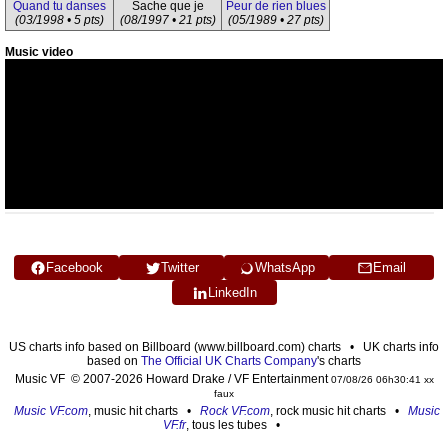
Quand tu danses
Sache que je
Peur de rien blues
(03/1998 • 5 pts)
(08/1997 • 21 pts)
(05/1989 • 27 pts)
Music video
Facebook
Twitter
WhatsApp
Email
LinkedIn
US charts info based on Billboard (www.billboard.com) charts • UK charts info
based on
The Official UK Charts Company
's charts
Music VF © 2007-2026 Howard Drake / VF Entertainment
07/08/26 06h30:41 xx
faux
Music VF.com
, music hit charts •
Rock VF.com
, rock music hit charts •
Music
VF.fr
, tous les tubes •