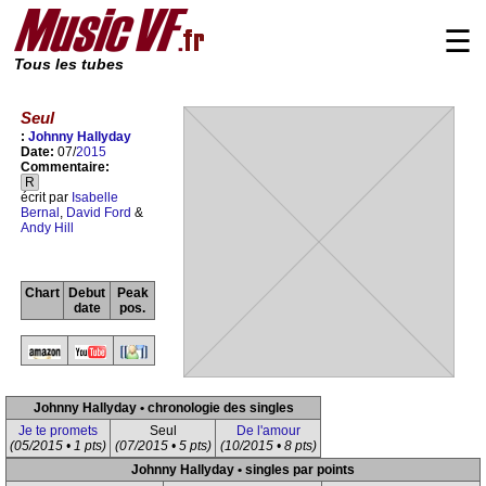
☰
Tous les tubes
Seul
:
Johnny Hallyday
Date:
07/
2015
Commentaire:
R
écrit par
Isabelle
Bernal
,
David Ford
&
Andy Hill
Chart
Debut
Peak
date
pos.
Johnny Hallyday • chronologie des singles
Je te promets
Seul
De l'amour
(05/2015 • 1 pts)
(07/2015 • 5 pts)
(10/2015 • 8 pts)
Johnny Hallyday • singles par points