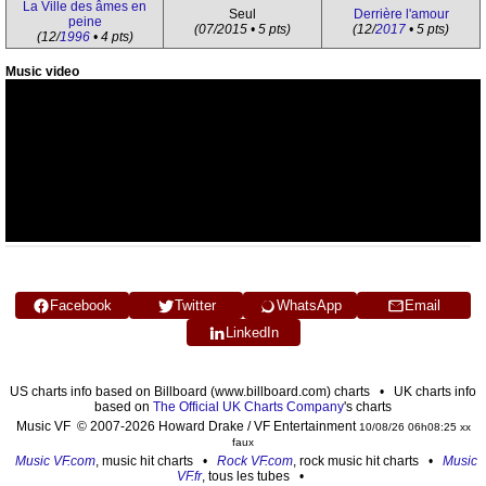
La Ville des âmes en
Seul
Derrière l'amour
peine
(07/2015 • 5 pts)
(12/
2017
• 5 pts)
(12/
1996
• 4 pts)
Music video
Facebook
Twitter
WhatsApp
Email
LinkedIn
US charts info based on Billboard (www.billboard.com) charts • UK charts info
based on
The Official UK Charts Company
's charts
Music VF © 2007-2026 Howard Drake / VF Entertainment
10/08/26 06h08:25 xx
faux
Music VF.com
, music hit charts •
Rock VF.com
, rock music hit charts •
Music
VF.fr
, tous les tubes •