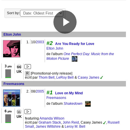
Sort by:
Elton John
1.
10/
2003
#2
Are You Ready for Love
Elton John
de l'album
One Perfect Day: Music from the
Motion Picture
3
pts
66
UK
R
[Promotional-only release]
écrit par
Thom Bell
,
LeRoy Bell
&
Casey James
Freemasons
2.
08/
2005
#1
Love on My Mind
Freemasons
de l'album
Shakedown
6
pts
11
UK
featuring
Amanda Wilson
écrit par
Graham Stack
,
John Reid
, Casey James
,
Russell
Small
,
James Wiltshire
&
Leroy M. Bell