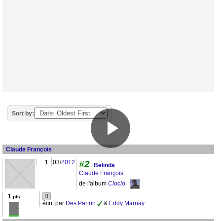
Sort by:
Claude François
1.
03/
2012
#2
Belinda
Claude François
de l'album
Cloclo
1
R
pts
écrit par
Des Parton
&
Eddy Marnay