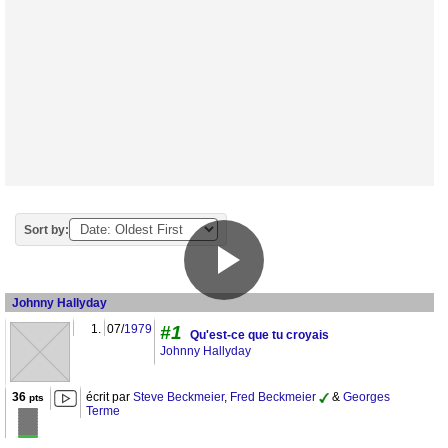
Sort by:
Johnny Hallyday
1.
07/
1979
#1
Qu'est-ce que tu croyais
Johnny Hallyday
36
écrit par
Steve Beckmeier
,
Fred Beckmeier
&
Georges
pts
Terme