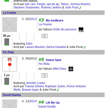
[Interscope digital]
écrit par
will.i.am
,
Fergie
,
apl.de.ap
,
Taboo
,
Joshua Alvarez
,
Stephen Shadowen
,
Rodney Jerkins
&
Julie Frost
La Fouine
2.
02/
2013
#3
Ma meilleure
La Fouine
de l'album
Drôle de parcours
30
pts
featuring
Zaho
écrit par
Laouni Mouhid
,
Zehira Darabid
& Julie Frost
Flo Rida
3.
05/2013
#5
Sweet Spot
Flo Rida
de l'album
Wild Ones
1
pts
featuring
Jennifer Lopez
écrit par
Tramar Dillard
,
Raphael Judrin
,
Pierre-Antoine
Melki
,
Breyan Isaac
& Julie Frost
David Guetta
4.
12/
2014
#4
Lift Me Up
David Guetta