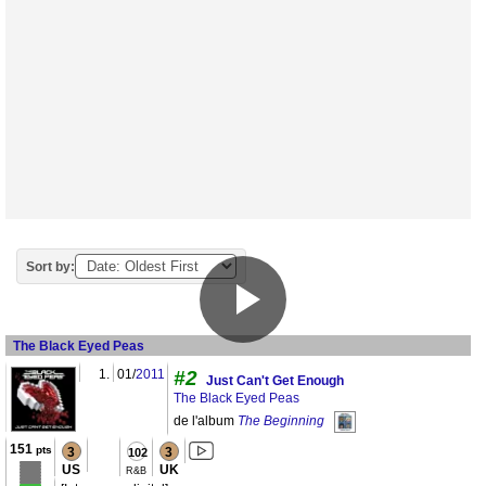
Sort by:
The Black Eyed Peas
1.
01/
2011
#2
Just Can't Get Enough
The Black Eyed Peas
de l'album
The Beginning
151
pts
3
3
102
US
UK
R&B