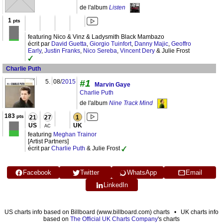
de l'album
Listen
1
pts
featuring Nico & Vinz & Ladysmith Black Mambazo
écrit par
David Guetta
,
Giorgio Tuinfort
,
Danny Majic
,
Geoffro
Early
,
Justin Franks
,
Nico Sereba
,
Vincent Dery
& Julie Frost
Charlie Puth
5.
08/
2015
#1
Marvin Gaye
Charlie Puth
de l'album
Nine Track Mind
183
pts
21
27
1
US
UK
AC
featuring
Meghan Trainor
[Artist Partners]
écrit par
Charlie Puth
& Julie Frost
Facebook
Twitter
WhatsApp
Email
LinkedIn
US charts info based on Billboard (www.billboard.com) charts • UK charts info
based on
The Official UK Charts Company
's charts