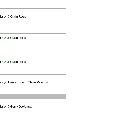
itz
& Craig Ross
itz
& Craig Ross
itz
& Craig Ross
itz
, Henry Hirsch, Steve Pasch &
itz
& Gerry DeVeaux