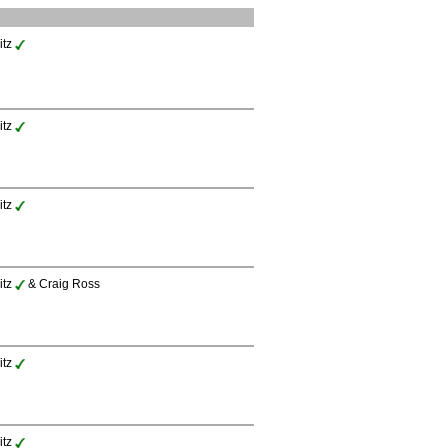
itz
itz
itz
itz
& Craig Ross
itz
itz