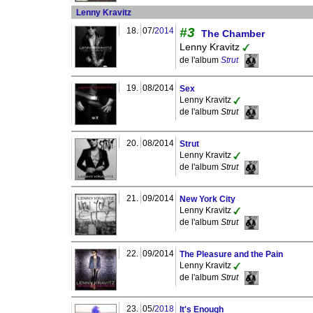
Lenny Kravitz
#3
18.
07/
2014
The Chamber
Lenny Kravitz
de l'album
Strut
19.
08/2014
Sex
Lenny Kravitz
de l'album
Strut
20.
08/2014
Strut
Lenny Kravitz
de l'album
Strut
21.
09/2014
New York City
Lenny Kravitz
de l'album
Strut
22.
09/2014
The Pleasure and the Pain
Lenny Kravitz
de l'album
Strut
23.
05/
2018
It's Enough