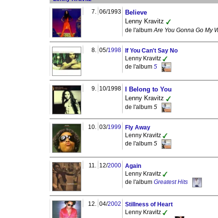
7.
06/1993
Believe
Lenny Kravitz
de l'album
Are You Gonna Go My 
8.
05/
1998
If You Can't Say No
Lenny Kravitz
de l'album
5
9.
10/1998
I Belong to You
Lenny Kravitz
de l'album
5
10.
03/
1999
Fly Away
Lenny Kravitz
de l'album
5
11.
12/
2000
Again
Lenny Kravitz
de l'album
Greatest Hits
12.
04/
2002
Stillness of Heart
Lenny Kravitz