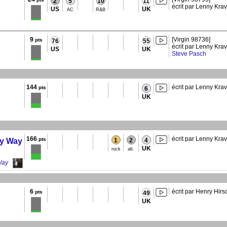
2
5
10
11
écrit par Lenny Krav
US
UK
AC
R&B
9
[Virgin 98736]
pts
76
55
écrit par Lenny Krav
US
UK
Steve Pasch
144
écrit par Lenny Krav
pts
6
UK
166
écrit par Lenny Krav
pts
y Way
1
2
4
UK
rock
alt.
Way
6
écrit par Henry Hirs
pts
49
UK