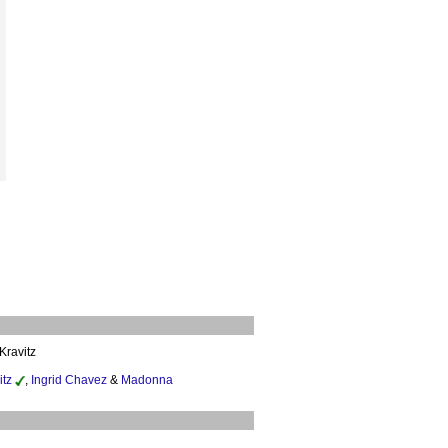
Kravitz
itz
,
Ingrid Chavez
&
Madonna