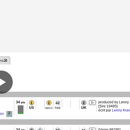
ms🎤
34
produced by Lenny 
pts
1
1
42
2
[Sire 19485]
US
UK
dance
R&B
écrit par
Lenny Krav
ion
24
[Virgin 98795]
pts