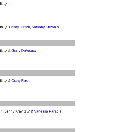
itz
itz
,
Henry Hirsch
,
Anthony Krizan
&
itz
&
Gerry DeVeaux
itz
&
Craig Ross
ch, Lenny Kravitz
&
Vanessa Paradis