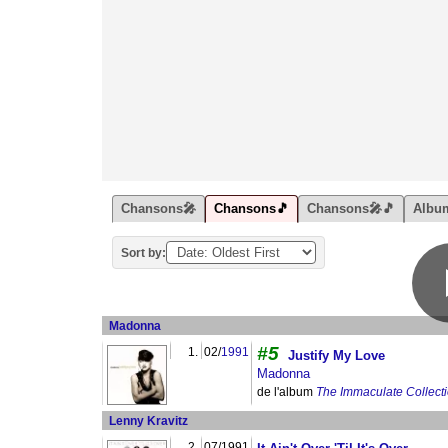
Chansons🎤
Chansons🎵
Chansons🎤🎵
Albu
Sort by:
Madonna
#5
1.
02/
1991
Justify My Love
Madonna
de l'album
The Immaculate Collect
Lenny Kravitz
2.
07/1991