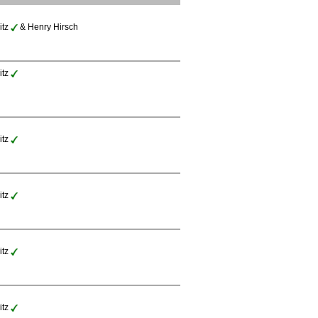
itz
& Henry Hirsch
itz
itz
itz
itz
itz