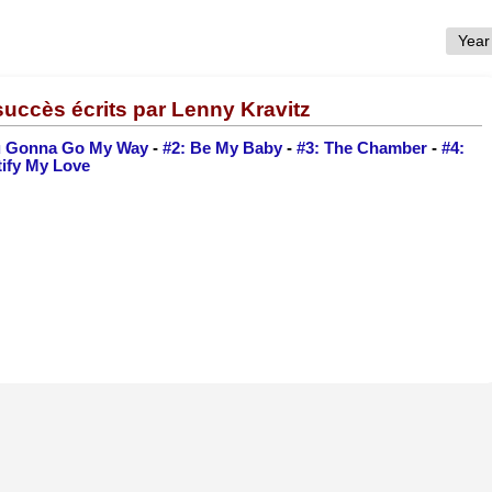
uccès écrits par Lenny Kravitz
ou Gonna Go My Way
-
#2: Be My Baby
-
#3: The Chamber
-
#4:
tify My Love