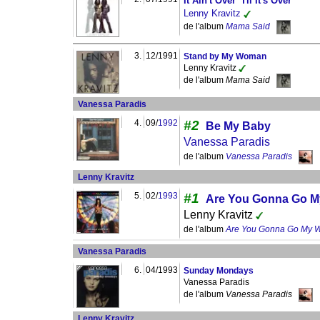
It Ain't Over 'Til It's Over
Lenny Kravitz
de l'album
Mama Said
3.
12/1991
Stand by My Woman
Lenny Kravitz
de l'album
Mama Said
Vanessa Paradis
4.
09/
1992
#2
Be My Baby
Vanessa Paradis
de l'album
Vanessa Paradis
Lenny Kravitz
5.
02/
1993
#1
Are You Gonna Go M
Lenny Kravitz
de l'album
Are You Gonna Go My 
Vanessa Paradis
6.
04/1993
Sunday Mondays
Vanessa Paradis
de l'album
Vanessa Paradis
Lenny Kravitz