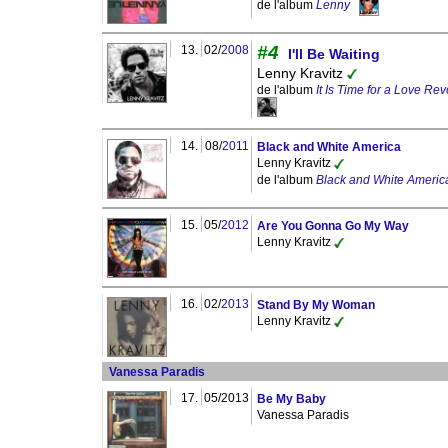
de l'album
Lenny
#4
13.
02/
2008
I'll Be Waiting
Lenny Kravitz
de l'album
It Is Time for a Love Rev
14.
08/
2011
Black and White America
Lenny Kravitz
de l'album
Black and White Americ
15.
05/
2012
Are You Gonna Go My Way
Lenny Kravitz
16.
02/
2013
Stand By My Woman
Lenny Kravitz
Vanessa Paradis
17.
05/2013
Be My Baby
Vanessa Paradis