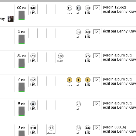
22
[Virgin 12662]
pts
60
15
10
30
écrit par Lenny Krav
US
UK
rock
alt.
Way
1
écrit par Lenny Krav
pts
39
48
UK
alt.
31
[Virgin album cut]
pts
71
75
108
écrit par Lenny Krav
US
UK
R&B
7
[Virgin album cut]
pts
12
1
1
1
écrit par Lenny Krav
US
UK
rock
alt.
8
[Virgin album cut]
pts
4
23
écrit par Lenny Krav
US
alt.
3
[Virgin 38816]
pts
13
38
44
118
écrit par Lenny Krav
US
UK
dance
alt.