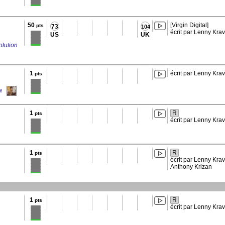
50
[Virgin Digital]
pts
73
104
écrit par Lenny Krav
US
UK
olution
1
écrit par Lenny Krav
pts
a
1
R
pts
écrit par Lenny Krav
1
R
pts
écrit par Lenny Krav
Anthony Krizan
1
R
pts
écrit par Lenny Krav