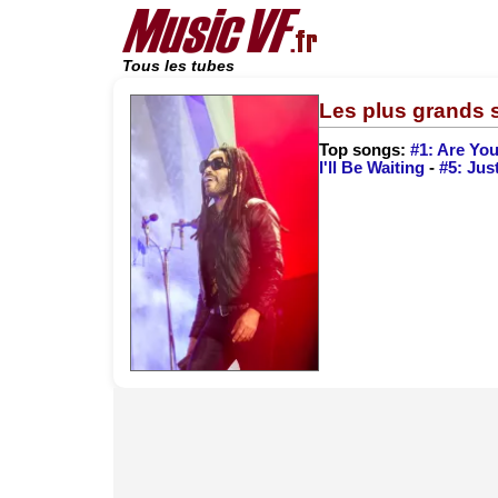
Tous les tubes
Les plus grands s
Top songs:
#1: Are Y
I'll Be Waiting
-
#5: Jus