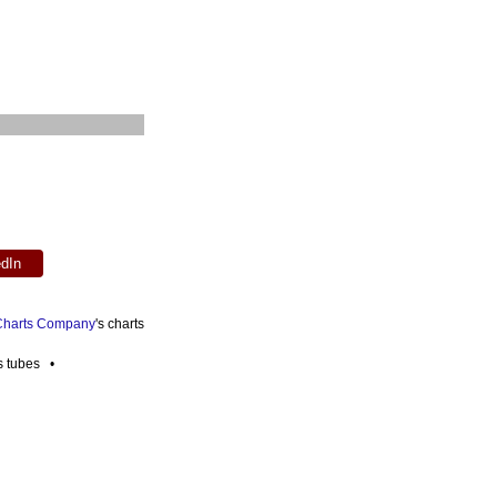
edIn
 Charts Company
's charts
es tubes •