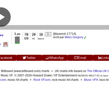
1
[Maverick 17714]
pts
78
29
16
ore
écrit par
Miles Gregory
US
AC
dance
r
Facebook
Twitter
WhatsApp
Email
Link
n Billboard (www.billboard.com) charts • UK charts info based on
The Official UK
Music VF © 2007-2026 Howard Drake / VF Entertainment
06/08/26 08h17:53 xx faux
F.com
, music hit charts •
Rock VF.com
, rock music hit charts •
Music VF.fr
, tous l