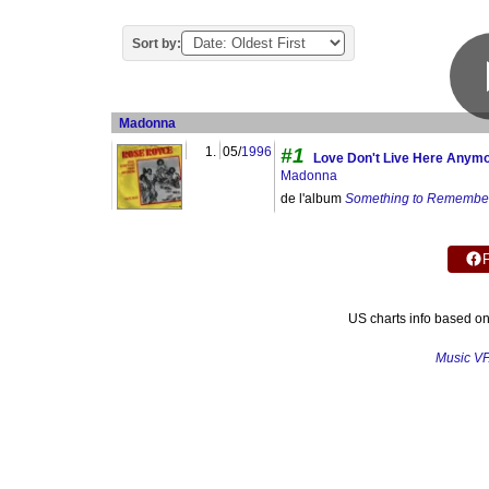
Sort by:
Madonna
1.
05/
1996
#1
Love Don't Live Here Anym
Madonna
de l'album
Something to Remembe
US charts info based o
Music V