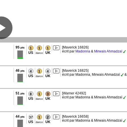
95
[Maverick 16826]
pts
1
1
1
écrit par
Madonna
&
Mirwais Ahmadzaï
US
UK
dance
46
[Maverick 16825]
pts
4
1
4
écrit par Madonna, Mirwais Ahmadzaï
US
UK
dance
51
[Warner 42492]
pts
8
1
3
écrit par Madonna & Mirwais Ahmadzaï
US
UK
dance
44
[Maverick 16658]
pts
37
1
2
écrit par Madonna & Mirwais Ahmadzaï
US
UK
dance