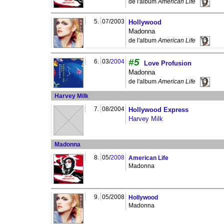
de l'album
American Life
5.
07/2003
Hollywood
Madonna
de l'album
American Life
#5
6.
03/
2004
Love Profusion
Madonna
de l'album
American Life
Harvey Milk
7.
08/2004
Hollywood Express
Harvey Milk
Madonna
8.
05/
2008
American Life
Madonna
9.
05/2008
Hollywood
Madonna