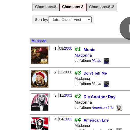
Chansons🎤
Chansons🎵
Chansons🎤🎵
Sort by:
Madonna
#1
1.
08/
2000
Music
Madonna
de l'album
Music
#3
2.
12/2000
Don't Tell Me
Madonna
de l'album
Music
#2
3.
11/
2002
Die Another Day
Madonna
de l'album
American Life
#4
4.
04/
2003
American Life
Madonna