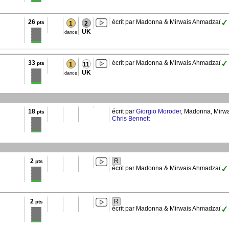
26
écrit par Madonna & Mirwais Ahmadzaï
pts
1
2
UK
dance
33
écrit par Madonna & Mirwais Ahmadzaï
pts
1
11
UK
dance
18
écrit par
Giorgio Moroder
, Madonna, Mirw
pts
Chris Bennett
2
R
pts
écrit par Madonna & Mirwais Ahmadzaï
2
R
pts
écrit par Madonna & Mirwais Ahmadzaï