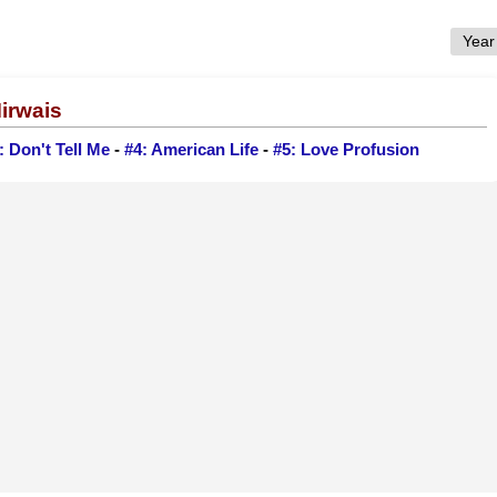
irwais
: Don't Tell Me
-
#4: American Life
-
#5: Love Profusion