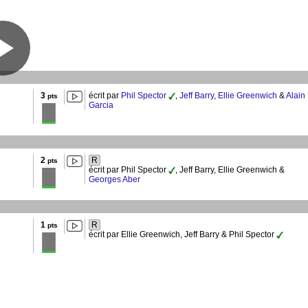
3
écrit par
Phil Spector
,
Jeff Barry
,
Ellie Greenwich
&
Alain
pts
Garcia
2
R
pts
écrit par Phil Spector
, Jeff Barry, Ellie Greenwich &
Georges Aber
1
R
pts
écrit par Ellie Greenwich, Jeff Barry & Phil Spector