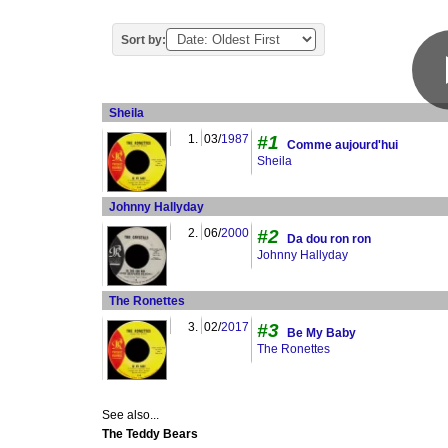
Sort by:
Sheila
1.
03/
1987
#1
Comme aujourd'hui
Sheila
Johnny Hallyday
2.
06/
2000
#2
Da dou ron ron
Johnny Hallyday
The Ronettes
3.
02/
2017
#3
Be My Baby
The Ronettes
See also...
The Teddy Bears