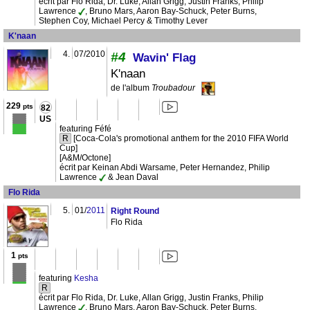
écrit par Flo Rida, Dr. Luke, Allan Grigg, Justin Franks, Philip
Lawrence
, Bruno Mars, Aaron Bay-Schuck, Peter Burns,
Stephen Coy, Michael Percy & Timothy Lever
K'naan
4.
07/2010
#4
Wavin' Flag
K'naan
de l'album
Troubadour
229
pts
82
US
featuring Féfé
R
[Coca-Cola's promotional anthem for the 2010 FIFA World
Cup]
[A&M/Octone]
écrit par Keinan Abdi Warsame, Peter Hernandez, Philip
Lawrence
& Jean Daval
Flo Rida
5.
01/
2011
Right Round
Flo Rida
1
pts
featuring
Kesha
R
écrit par Flo Rida, Dr. Luke, Allan Grigg, Justin Franks, Philip
Lawrence
, Bruno Mars, Aaron Bay-Schuck, Peter Burns,