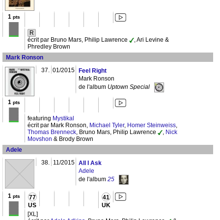
1
pts
R
écrit par Bruno Mars, Philip Lawrence
, Ari Levine &
Phredley Brown
Mark Ronson
37.
01/2015
Feel Right
Mark Ronson
de l'album
Uptown Special
1
pts
featuring
Mystikal
écrit par Mark Ronson,
Michael Tyler
,
Homer Steinweiss
,
Thomas Brenneck
, Bruno Mars, Philip Lawrence
,
Nick
Movshon
& Brody Brown
Adele
38.
11/2015
All I Ask
Adele
de l'album
25
1
pts
77
41
US
UK
[XL]