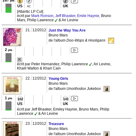
287
pts
1
7
2
US
UK
AC
[Atlantic LP Cut]
écrit par
Mark Ronson
,
Jeff Bhasker
,
Emile Haynie
, Bruno
Mars, Philip Lawrence
& Ari Levine
21.
12/2012
Just the Way You Are
Bruno Mars
de l'album
Doo-Wops & Hooligans
2
pts
R
écrit par Peter Hernandez, Philip Lawrence
, Ari Levine,
Khalil Walton & Khari Cain
22.
12/2012
Young Girls
Bruno Mars
de l'album
Unorthodox Jukebox
1
pts
102
141
US
UK
écrit par Jeff Bhasker, Emiley Haynie, Bruno Mars, Philip
Lawrence
& Ari Levine
23.
12/2012
Treasure
Bruno Mars
de l'album
Unorthodox Jukebox