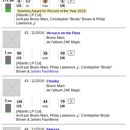
172
pts
4
13
3
5
US
UK
AC
R&B
Grammy Award for Record of the Year 2018
[Atlantic LP Cut]
écrit par Bruno Mars, Christopher "Brody" Brown & Philip
Lawrence
42.
11/2016
Versace on the Floor
Bruno Mars
de l'album
24K Magic
1
pts
98
38
59
US
UK
R&B
[Atlantic LP Cut]
écrit par Bruno Mars, Philip Lawrence
, Christopher "Brody"
Brown &
James Fauntleroy
43.
11/2016
Chunky
Bruno Mars
de l'album
24K Magic
3
pts
44
79
108
US
UK
R&B
[Atlantic LP Cut]
écrit par Bruno Mars, Philip Lawrence
, Christopher Brody
Brown & James Fauntleroy
44.
11/2016
Finesse