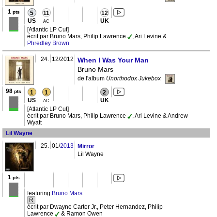
1
pts
5
11
12
US
UK
AC
[Atlantic LP Cut]
écrit par Bruno Mars, Philip Lawrence
, Ari Levine &
Phredley Brown
24.
12/2012
When I Was Your Man
Bruno Mars
de l'album
Unorthodox Jukebox
98
pts
1
1
2
US
UK
AC
[Atlantic LP Cut]
écrit par Bruno Mars, Philip Lawrence
, Ari Levine & Andrew
Wyatt
Lil Wayne
25.
01/
2013
Mirror
Lil Wayne
1
pts
featuring
Bruno Mars
R
écrit par Dwayne Carter Jr., Peter Hernandez, Philip
Lawrence
& Ramon Owen