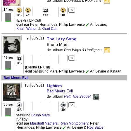
de l'album
Doo-Wops & Hooligans
14
pts
1
1
1
123
US
UK
AC
R&B
[Elektra LP Cut]
écrit par Peter Hernandez, Philip Lawrence
, Ari Levine,
Khalil Walton
&
Khari Cain
9.
05/2011
The Lazy Song
Bruno Mars
de l'album
Doo-Wops & Hooligans
49
pts
82
US
[Elektra LP Cut]
écrit par Bruno Mars, Philip Lawrence
, Ari Levine & K'naan
Bad Meets Evil
10.
08/2011
Lighters
Bad Meets Evil
de l'album
Hell: The Sequel
35
pts
4
10
US
UK
featuring
Bruno Mars
[Shady]
écrit par
Marshall Mathers
,
Ryan Montgomery
, Peter
Hernandez, Philip Lawrence
, Ari Levine &
Roy Battle