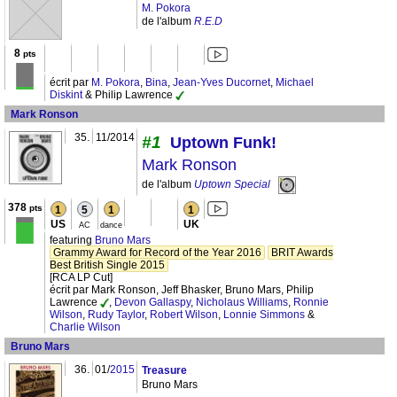
M. Pokora
de l'album
R.E.D
8
pts
écrit par
M. Pokora
,
Bina
,
Jean-Yves Ducornet
,
Michael
Diskint
& Philip Lawrence
Mark Ronson
35.
11/2014
#1
Uptown Funk!
Mark Ronson
de l'album
Uptown Special
378
pts
1
5
1
1
US
UK
AC
dance
featuring
Bruno Mars
Grammy Award for Record of the Year 2016
BRIT Awards
Best British Single 2015
[RCA LP Cut]
écrit par Mark Ronson, Jeff Bhasker, Bruno Mars, Philip
Lawrence
,
Devon Gallaspy
,
Nicholaus Williams
,
Ronnie
Wilson
,
Rudy Taylor
,
Robert Wilson
,
Lonnie Simmons
&
Charlie Wilson
Bruno Mars
36.
01/
2015
Treasure
Bruno Mars