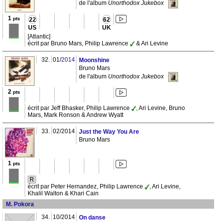
de l'album
Unorthodox Jukebox
1
pts
22
62
US
UK
[Atlantic]
écrit par Bruno Mars, Philip Lawrence
& Ari Levine
32.
01/
2014
Moonshine
Bruno Mars
de l'album
Unorthodox Jukebox
2
pts
écrit par Jeff Bhasker, Philip Lawrence
, Ari Levine, Bruno
Mars, Mark Ronson & Andrew Wyatt
33.
02/2014
Just the Way You Are
Bruno Mars
1
pts
R
écrit par Peter Hernandez, Philip Lawrence
, Ari Levine,
Khalil Walton & Khari Cain
M. Pokora
34.
10/2014
On danse