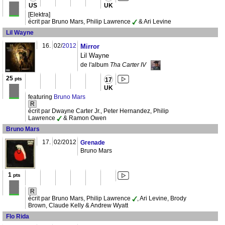
US
UK
[Elektra]
écrit par Bruno Mars, Philip Lawrence
& Ari Levine
Lil Wayne
16.
02/
2012
Mirror
Lil Wayne
de l'album
Tha Carter IV
25
pts
17
UK
featuring
Bruno Mars
R
écrit par Dwayne Carter Jr., Peter Hernandez, Philip
Lawrence
& Ramon Owen
Bruno Mars
17.
02/2012
Grenade
Bruno Mars
1
pts
R
écrit par Bruno Mars, Philip Lawrence
, Ari Levine, Brody
Brown, Claude Kelly & Andrew Wyatt
Flo Rida