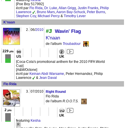
featuring
Kesha
[Poe Boy 517992]
écrit par
Flo Rida
,
Dr. Luke
,
Allan Grigg
,
Justin Franks
,
Philip
Lawrence
,
Bruno Mars
,
Aaron Bay-Schuck
,
Peter Burns
,
Stephen Coy
,
Michael Percy
&
Timothy Lever
K'naan
2.
06/
2010
#3
Wavin' Flag
K'naan
de l'album
Troubadour
229
pts
99
2
US
UK
[Coca-Cola's promotional anthem for the 2010 FIFA World
Cup]
[A&M/Octone]
écrit par
Keinan Abdi Warsame
, Peter Hernandez, Philip
Lawrence
&
Jean Daval
Flo Rida
3.
07/2010
Right Round
Flo Rida
de l'album
R.O.O.T.S.
2
pts
152
UK
featuring
Kesha
R