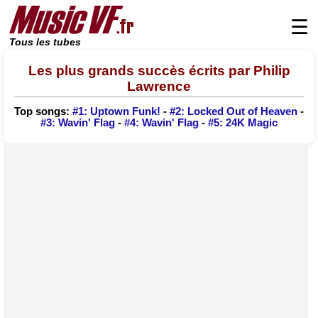
☰
Tous les tubes
Les plus grands succès écrits par Philip
Lawrence
Top songs:
#1: Uptown Funk!
-
#2: Locked Out of Heaven
-
#3: Wavin' Flag
-
#4: Wavin' Flag
-
#5: 24K Magic