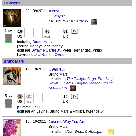
Lil Wayne
11.
09/2011
Mirror
Lil Wayne
de l'album
Tha Carter IV
1
pts
16
69
91
US
UK
R&B
featuring
Bruno Mars
[Young Money/Cash Money]
écrit par
Dwayne Carter Jr.
, Peter Hernandez, Philip
Lawrence
&
Ramon Owen
Bruno Mars
12.
10/2011
It Will Rain
Bruno Mars
de l'album
The Twilight Saga: Breaking
Dawn — Part 1: Original Motion Picture
Soundtrack
5
pts
3
11
14
US
UK
AC
[Summit LP Cut]
écrit par Ari Levine, Bruno Mars & Philip Lawrence
13.
10/2011
Just the Way You Are
Bruno Mars
de l'album
Doo-Wops & Hooligans