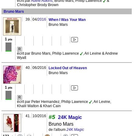
écrit par
Adele Adkins
, Bruno Mars, Philip Lawrence
&
Christopher Brody Brown
Bruno Mars
39.
04/
2016
When I Was Your Man
Bruno Mars
1
pts
R
écrit par Bruno Mars, Philip Lawrence
, Ari Levine & Andrew
Wyatt
40.
06/2016
Locked Out of Heaven
Bruno Mars
1
pts
R
écrit par Peter Hernandez, Philip Lawrence
, Ari Levine,
Khalil Walton & Khari Cain
41.
10/2016
#5
24K Magic
Bruno Mars
de l'album
24K Magic