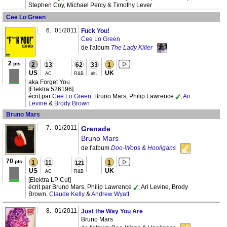
Stephen Coy, Michael Percy & Timothy Lever
Cee Lo Green
6.
01/2011
Fuck You!
Cee Lo Green
de l'album
The Lady Killer
2
pts
2
13
62
33
1
US
UK
AC
R&B
alt.
aka Forget You
[Elektra 526196]
écrit par
Cee Lo Green
, Bruno Mars, Philip Lawrence
,
Ari
Levine
&
Brody Brown
Bruno Mars
7.
01/2011
Grenade
Bruno Mars
de l'album
Doo-Wops & Hooligans
70
pts
1
11
1
121
US
UK
AC
R&B
[Elektra LP Cut]
écrit par Bruno Mars, Philip Lawrence
, Ari Levine, Brody
Brown,
Claude Kelly
&
Andrew Wyatt
8.
01/2011
Just the Way You Are
Bruno Mars