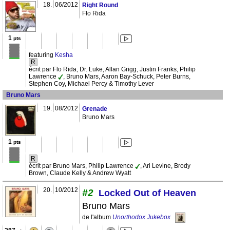
18.
06/2012
Right Round
Flo Rida
1
pts
featuring
Kesha
R
écrit par Flo Rida, Dr. Luke, Allan Grigg, Justin Franks, Philip
Lawrence
, Bruno Mars, Aaron Bay-Schuck, Peter Burns,
Stephen Coy, Michael Percy & Timothy Lever
Bruno Mars
19.
08/2012
Grenade
Bruno Mars
1
pts
R
écrit par Bruno Mars, Philip Lawrence
, Ari Levine, Brody
Brown, Claude Kelly & Andrew Wyatt
20.
10/2012
#2
Locked Out of Heaven
Bruno Mars
de l'album
Unorthodox Jukebox