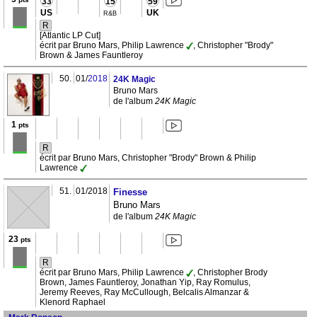
33
15
59
US
UK
R&B
R
[Atlantic LP Cut]
écrit par Bruno Mars, Philip Lawrence
, Christopher "Brody"
Brown & James Fauntleroy
50.
01/
2018
24K Magic
Bruno Mars
de l'album
24K Magic
1
pts
R
écrit par Bruno Mars, Christopher "Brody" Brown & Philip
Lawrence
51.
01/2018
Finesse
Bruno Mars
de l'album
24K Magic
23
pts
R
écrit par Bruno Mars, Philip Lawrence
, Christopher Brody
Brown, James Fauntleroy, Jonathan Yip, Ray Romulus,
Jeremy Reeves, Ray McCullough, Belcalis Almanzar &
Klenord Raphael