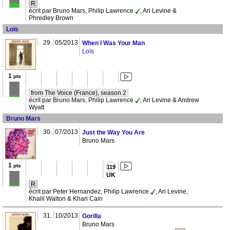
R
écrit par Bruno Mars, Philip Lawrence
, Ari Levine &
Phredley Brown
Loïs
29.
05/2013
When I Was Your Man
Loïs
1
pts
from The Voice (France), season 2
écrit par Bruno Mars, Philip Lawrence
, Ari Levine & Andrew
Wyatt
Bruno Mars
30.
07/2013
Just the Way You Are
Bruno Mars
1
pts
119
UK
R
écrit par Peter Hernandez, Philip Lawrence
, Ari Levine,
Khalil Walton & Khari Cain
31.
10/2013
Gorilla
Bruno Mars