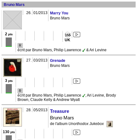
Bruno Mars
26.
01/2013
Marry You
Bruno Mars
2
pts
155
UK
R
écrit par Bruno Mars, Philip Lawrence
& Ari Levine
27.
03/2013
Grenade
Bruno Mars
3
pts
R
écrit par Bruno Mars, Philip Lawrence
, Ari Levine, Brody
Brown, Claude Kelly & Andrew Wyatt
28.
05/2013
Treasure
Bruno Mars
de l'album
Unorthodox Jukebox
130
pts