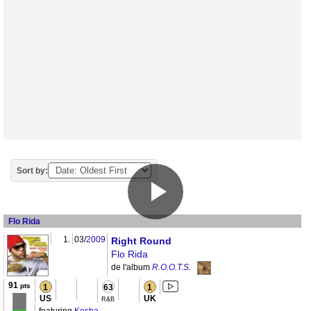
Sort by:
Flo Rida
1.
03/
2009
Right Round
Flo Rida
de l'album
R.O.O.T.S.
91
pts
1
63
1
US
UK
R&B