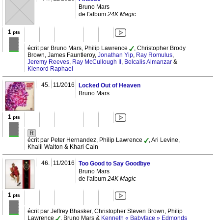
Bruno Mars
de l'album
24K Magic
1
pts
écrit par Bruno Mars, Philip Lawrence
, Christopher Brody
Brown, James Fauntleroy,
Jonathan Yip
,
Ray Romulus
,
Jeremy Reeves
,
Ray McCullough II
,
Belcalis Almanzar
&
Klenord Raphael
45.
11/2016
Locked Out of Heaven
Bruno Mars
1
pts
R
écrit par Peter Hernandez, Philip Lawrence
, Ari Levine,
Khalil Walton & Khari Cain
46.
11/2016
Too Good to Say Goodbye
Bruno Mars
de l'album
24K Magic
1
pts
écrit par Jeffrey Bhasker, Christopher Steven Brown, Philip
Lawrence
, Bruno Mars &
Kenneth « Babyface » Edmonds