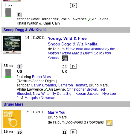
1
pts
R
écrit par Peter Hernandez, Philip Lawrence
, Ari Levine,
Khalil Walton & Khari Cain
Snoop Dogg & Wiz Khalifa
14.
11/2011
Young, Wild & Free
Snoop Dogg & Wiz Khalifa
de l'album
Music from and Inspired by the
Motion Picture Mac & Devin Go to High
School
85
pts
7
44
US
UK
featuring
Bruno Mars
[Rostrum/Atlantic Digital]
écrit par
Calvin Broadus
,
Cameron Thomaz
, Bruno Mars,
Philip Lawrence
, Ari Levine,
Christopher Brown
,
Ted
Bluechel
,
New Writer
,
Ty Dolla $ign
,
Keean Jackson
,
Nye Lee
Jr.
&
Marquise Newman
Bruno Mars
15.
11/2011
Marry You
Bruno Mars
de l'album
Doo-Wops & Hooligans
15
pts
85
11