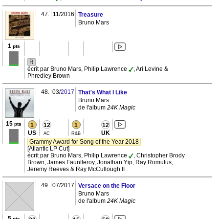
47.
11/2016
Treasure
Bruno Mars
1
pts
R
écrit par Bruno Mars, Philip Lawrence
, Ari Levine &
Phredley Brown
48.
03/
2017
That's What I Like
Bruno Mars
de l'album
24K Magic
15
pts
1
12
1
12
US
UK
AC
R&B
Grammy Award for Song of the Year 2018
[Atlantic LP Cut]
écrit par Bruno Mars, Philip Lawrence
, Christopher Brody
Brown, James Fauntleroy, Jonathan Yip, Ray Romulus,
Jeremy Reeves & Ray McCullough II
49.
07/2017
Versace on the Floor
Bruno Mars
de l'album
24K Magic
5
pts