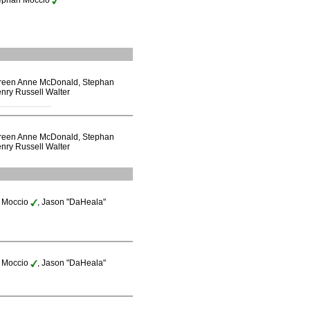
ephan Moccio
aureen Anne McDonald, Stephan
nry Russell Walter
aureen Anne McDonald, Stephan
nry Russell Walter
n Moccio
, Jason "DaHeala"
n Moccio
, Jason "DaHeala"