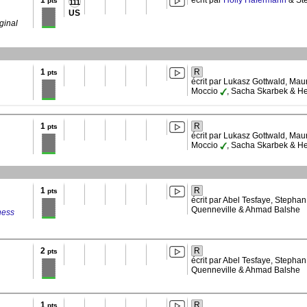
1
écrit par
Holly Hafermann
& St
pts
111
US
ginal
1
R
pts
écrit par Lukasz Gottwald, M
Moccio
, Sacha Skarbek & He
1
R
pts
écrit par Lukasz Gottwald, M
Moccio
, Sacha Skarbek & He
1
R
pts
écrit par Abel Tesfaye, Stepha
Quenneville & Ahmad Balshe
ness
2
R
pts
écrit par Abel Tesfaye, Stepha
Quenneville & Ahmad Balshe
1
R
pts