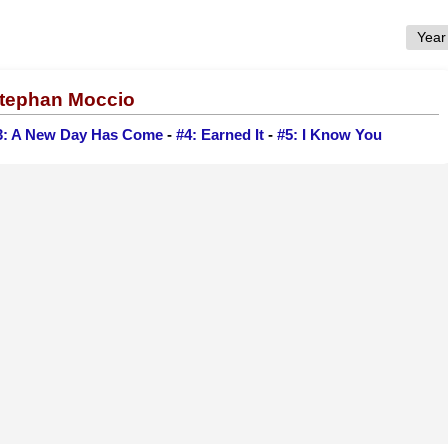
Stephan Moccio
3: A New Day Has Come
-
#4: Earned It
-
#5: I Know You