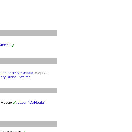
Moccio
reen Anne McDonald
, Stephan
nry Russell Walter
n Moccio
,
Jason "DaHeala"