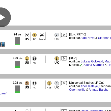
24
[Epic 79740]
pts
22
1
44
7
écrit par
Aldo Nova
&
Stephan 
US
UK
AC
dance
120
[RCA]
pts
1
15
1
écrit par
Lukasz Gottwald
,
Mau
US
UK
AC
Moccio
,
Sacha Skarbek
&
He
108
[Universal Studios LP Cut]
pts
3
13
1
4
écrit par
Abel Tesfaye
, Stepha
US
UK
AC
R&B
Quenneville
&
Ahmad Balshe
ginal