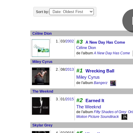
Sort by:
Céline Dion
#3
1.
03/
2002
A New Day Has Come
Céline Dion
de l'album
A New Day Has Come
Miley Cyrus
2.
08/
2013
#1
Wrecking Ball
Miley Cyrus
de l'album
Bangerz
The Weeknd
3.
01/
2015
#2
Earned It
The Weeknd
de l'album
Fifty Shades of Grey: Ori
Motion Picture Soundtrack
Skylar Grey