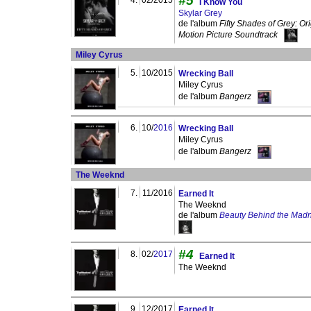
#5
4.
02/2015
I Know You
Skylar Grey
de l'album
Fifty Shades of Grey: Ori
Motion Picture Soundtrack
Miley Cyrus
5.
10/2015
Wrecking Ball
Miley Cyrus
de l'album
Bangerz
6.
10/
2016
Wrecking Ball
Miley Cyrus
de l'album
Bangerz
The Weeknd
7.
11/2016
Earned It
The Weeknd
de l'album
Beauty Behind the Mad
#4
8.
02/
2017
Earned It
The Weeknd
9.
12/2017
Earned It