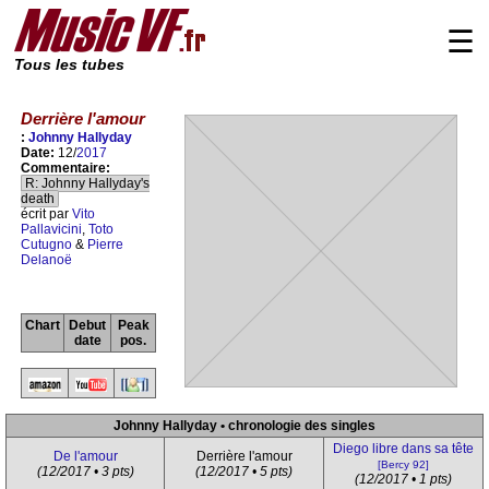
☰
Tous les tubes
Derrière l'amour
:
Johnny Hallyday
Date:
12/
2017
Commentaire:
R: Johnny Hallyday's
death
écrit par
Vito
Pallavicini
,
Toto
Cutugno
&
Pierre
Delanoë
Chart
Debut
Peak
date
pos.
Johnny Hallyday • chronologie des singles
Diego libre dans sa tête
De l'amour
Derrière l'amour
[Bercy 92]
(12/2017 • 3 pts)
(12/2017 • 5 pts)
(12/2017 • 1 pts)