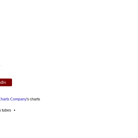
edIn
 Charts Company
's charts
es tubes •