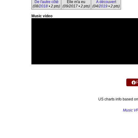
De l'autre côté
Elle m'a eu
À découvert
(08/
2018
• 2 pts)
(09/2017 • 2 pts)
(04/
2019
• 2 pts)
Music video
US charts info based o
Music V