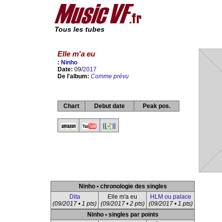
Tous les tubes
Elle m'a eu
:
Ninho
Date:
09/
2017
De l'album:
Comme prévu
Chart
Debut date
Peak pos.
Ninho • chronologie des singles
Dita
Elle m'a eu
HLM ou palace
(09/2017 • 1 pts)
(09/2017 • 2 pts)
(09/2017 • 1 pts)
Ninho • singles par points