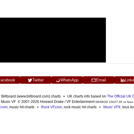
Facebook
Twitter
WhatsApp
Email
Link
n Billboard (www.billboard.com) charts • UK charts info based on
The Official UK
Music VF © 2007-2026 Howard Drake / VF Entertainment
08/08/26 15h27:35 xx faux
F.com
, music hit charts •
Rock VF.com
, rock music hit charts •
Music VF.fr
, tous l