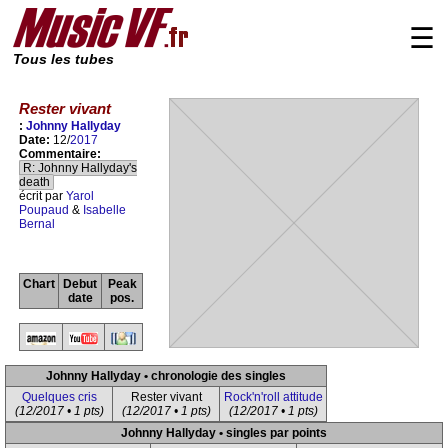
☰
Tous les tubes
Rester vivant
:
Johnny Hallyday
Date:
12/
2017
Commentaire:
R: Johnny Hallyday's
death
écrit par
Yarol
Poupaud
&
Isabelle
Bernal
Chart
Debut
Peak
date
pos.
Johnny Hallyday • chronologie des singles
Quelques cris
Rester vivant
Rock'n'roll attitude
(12/2017 • 1 pts)
(12/2017 • 1 pts)
(12/2017 • 1 pts)
Johnny Hallyday • singles par points