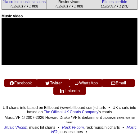
J'la croise tous les matins
Rester vivant
Elle est terrible
(12/2017 • 1 pts)
(12/2017 • 1 pts)
(12/2017 • 1 pts)
Music video
Facebook
Twitter
WhatsApp
Email
LinkedIn
US charts info based on Billboard (www.billboard.com) charts • UK charts info
based on
The Official UK Charts Company
's charts
Music VF © 2007-2026 Howard Drake / VF Entertainment
08/08/26 15h57:05 xx
faux
Music VF.com
, music hit charts •
Rock VF.com
, rock music hit charts •
Music
VF.fr
, tous les tubes •