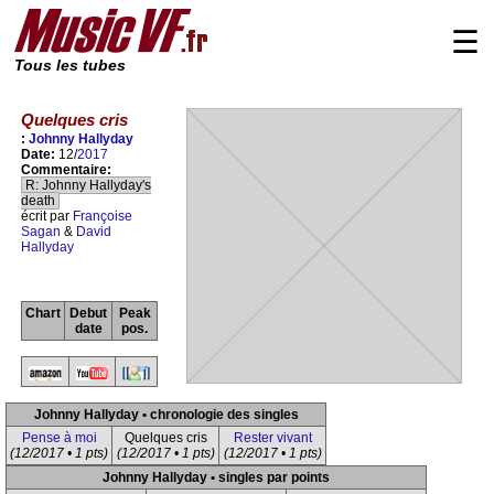
☰
Tous les tubes
Quelques cris
:
Johnny Hallyday
Date:
12/
2017
Commentaire:
R: Johnny Hallyday's
death
écrit par
Françoise
Sagan
&
David
Hallyday
Chart
Debut
Peak
date
pos.
Johnny Hallyday • chronologie des singles
Pense à moi
Quelques cris
Rester vivant
(12/2017 • 1 pts)
(12/2017 • 1 pts)
(12/2017 • 1 pts)
Johnny Hallyday • singles par points