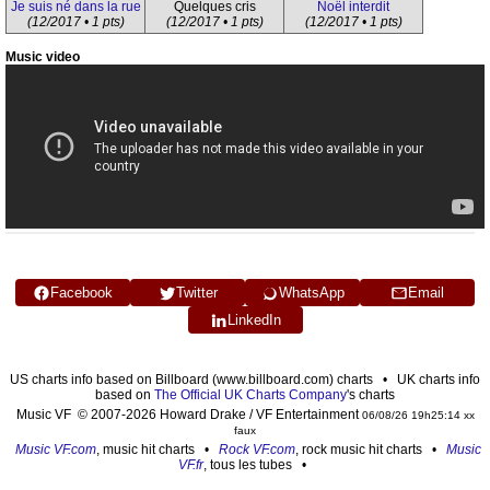
Je suis né dans la rue
Quelques cris
Noël interdit
(12/2017 • 1 pts)
(12/2017 • 1 pts)
(12/2017 • 1 pts)
Music video
Facebook
Twitter
WhatsApp
Email
LinkedIn
US charts info based on Billboard (www.billboard.com) charts • UK charts info
based on
The Official UK Charts Company
's charts
Music VF © 2007-2026 Howard Drake / VF Entertainment
06/08/26 19h25:14 xx
faux
Music VF.com
, music hit charts •
Rock VF.com
, rock music hit charts •
Music
VF.fr
, tous les tubes •