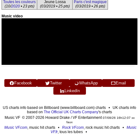
Toutes les couleurs
Jeune Lossa
Paris c'est magique
(10/
2020
• 23 pts)
(03/2019 • 25 pts)
(03/2019 • 26 pts)
Music video
Facebook
Twitter
WhatsApp
Email
LinkedIn
US charts info based on Billboard (www.billboard.com) charts • UK charts info
based on
The Official UK Charts Company
's charts
Music VF © 2007-2026 Howard Drake / VF Entertainment
07/08/26 16h12:07 xx
faux
Music VF.com
, music hit charts •
Rock VF.com
, rock music hit charts •
Music
VF.fr
, tous les tubes •