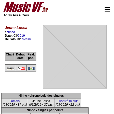
☰
Tous les tubes
Jeune Lossa
:
Ninho
Date:
03/
2019
De l'album:
Destin
Chart
Debut
Peak
date
pos.
Ninho • chronologie des singles
Jamais
Jeune Lossa
Jusqu'à minuit
(03/2019 • 37 pts)
(03/2019 • 25 pts)
(03/2019 • 22 pts)
Ninho • singles par points