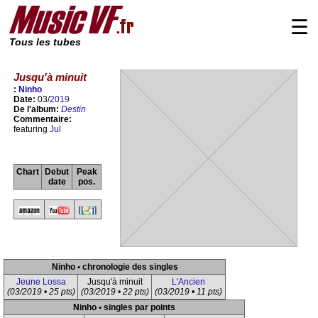
☰
Tous les tubes
Jusqu'à minuit
:
Ninho
Date:
03/
2019
De l'album:
Destin
Commentaire:
featuring
Jul
Chart
Debut
Peak
date
pos.
Ninho • chronologie des singles
Jeune Lossa
Jusqu'à minuit
L'Ancien
(03/2019 • 25 pts)
(03/2019 • 22 pts)
(03/2019 • 11 pts)
Ninho • singles par points