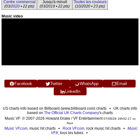
Centre commercial
Jusqu'à minuit
Toutes les couleurs
(03/
2020
• 22 pts)
(03/2019 • 22 pts)
(10/2020 • 23 pts)
Music video
Facebook
Twitter
WhatsApp
Email
LinkedIn
US charts info based on Billboard (www.billboard.com) charts • UK charts info
based on
The Official UK Charts Company
's charts
Music VF © 2007-2026 Howard Drake / VF Entertainment
07/08/26 16h52:17 xx
faux
Music VF.com
, music hit charts •
Rock VF.com
, rock music hit charts •
Music
VF.fr
, tous les tubes •