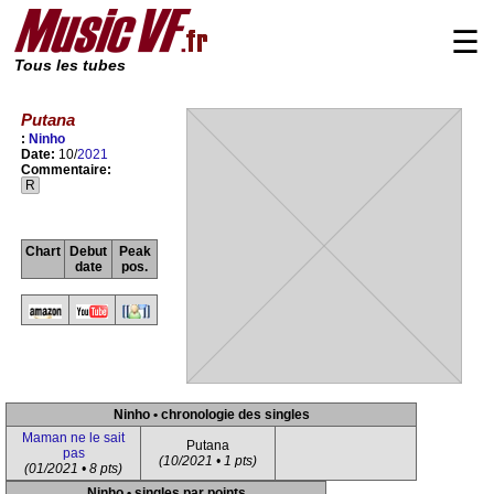
☰
Tous les tubes
Putana
:
Ninho
Date:
10/
2021
Commentaire:
R
Chart
Debut
Peak
date
pos.
Ninho • chronologie des singles
Maman ne le sait
Putana
pas
(10/2021 • 1 pts)
(01/2021 • 8 pts)
Ninho • singles par points