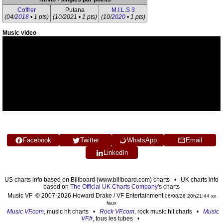
Coffrer
Putana
M.I.L.S 3
(04/
2018
• 1 pts)
(10/2021 • 1 pts)
(10/
2020
• 1 pts)
Music video
Facebook
Twitter
WhatsApp
Email
LinkedIn
US charts info based on Billboard (www.billboard.com) charts • UK charts info
based on
The Official UK Charts Company
's charts
Music VF © 2007-2026 Howard Drake / VF Entertainment
06/08/26 20h21:44 xx
faux
Music VF.com
, music hit charts •
Rock VF.com
, rock music hit charts •
Music
VF.fr
, tous les tubes •