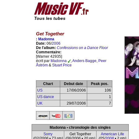
Tous les tubes
Get Together
:
Madonna
Date:
06/
2006
De l'album:
Confessions on a Dance Floor
Commentaire:
[Warner 42935]
écrit par
Madonna
,
Anders Bagge
,
Peer
Åström
&
Stuart Price
Chart
Debut date
Peak pos.
US
17/06/2006
106
US dance
1
UK
29/07/2006
7
Madonna • chronologie des singles
Sorry
Get Together
American Life
(02/2006 • 73 pts)
(06/2006 • 20 pts)
(05/
2008
• 2 pts)