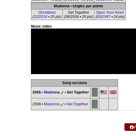
Madonna • singles par points
Ghosttown
Get Together
Open Your Heart
(12/
2014
• 20 pts)
(06/2006 • 20 pts)
(03/
1987
• 24 pts)
Music video
Song versions
2006 •
Madonna
• Get Together
2008 •
Madonna
•
Get Together