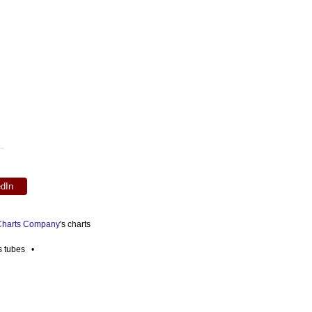
edIn
 Charts Company
's charts
es tubes •