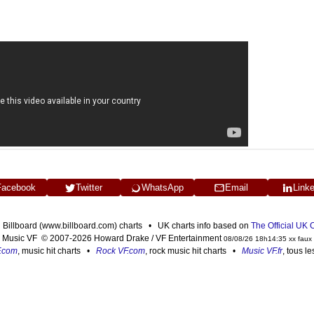
Facebook
Twitter
WhatsApp
Email
Link
n Billboard (www.billboard.com) charts • UK charts info based on
The Official UK
Music VF © 2007-2026 Howard Drake / VF Entertainment
08/08/26 18h14:35 xx faux
F.com
, music hit charts •
Rock VF.com
, rock music hit charts •
Music VF.fr
, tous l