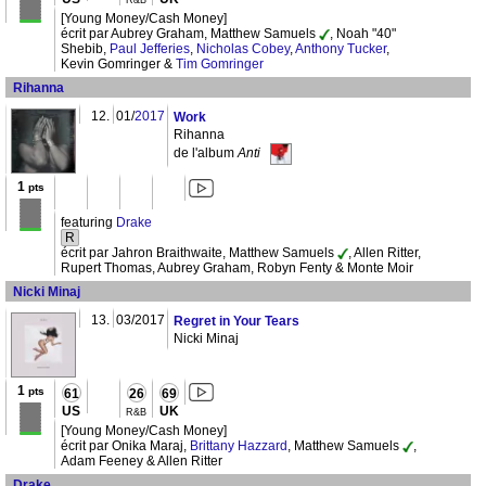
R&B
[Young Money/Cash Money]
écrit par Aubrey Graham, Matthew Samuels
, Noah "40"
Shebib,
Paul Jefferies
,
Nicholas Cobey
,
Anthony Tucker
,
Kevin Gomringer &
Tim Gomringer
Rihanna
12.
01/
2017
Work
Rihanna
de l'album
Anti
1
pts
featuring
Drake
R
écrit par Jahron Braithwaite, Matthew Samuels
, Allen Ritter,
Rupert Thomas, Aubrey Graham, Robyn Fenty & Monte Moir
Nicki Minaj
13.
03/2017
Regret in Your Tears
Nicki Minaj
1
pts
61
26
69
US
UK
R&B
[Young Money/Cash Money]
écrit par Onika Maraj,
Brittany Hazzard
, Matthew Samuels
,
Adam Feeney & Allen Ritter
Drake