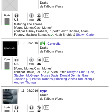
Drake
de l'album
Views
4
pts
16
4
33
US
UK
R&B
featuring The Throne
[Young Money/Cash Money]
écrit par Aubrey Graham, Rupert "Sevn" Thomas, Adam
Feeney, Matthew Samuels
, Noah Shebib &
Shawn Carter
#4
10.
05/2016
Controlla
Drake
de l'album
Views
7
pts
16
5
18
US
UK
R&B
[Young Money/Cash Money]
écrit par Drake, Boi-1da
, Allen Ritter,
Dwayne Chin-Quee
,
Stephen McGregor
,
Moses Davis
,
Donald Dennis
,
Gary
Jackson [2°]
,
Patrick Roberts [Shocking Vibes Production]
&
Andrew Thomas
11.
05/2016
Hype
Drake
de l'album
Views
1
pts
33
14
70
US
UK