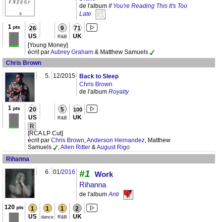
de l'album
If You're Reading This It's Too
Late
1
pts
26
9
71
US
UK
R&B
[Young Money]
écrit par
Aubrey Graham
& Matthew Samuels
Chris Brown
5.
12/2015
Back to Sleep
Chris Brown
de l'album
Royalty
1
pts
20
5
100
US
UK
R&B
R
[RCA LP Cut]
écrit par
Chris Brown
,
Anderson Hernandez
, Matthew
Samuels
,
Allen Ritter
&
August Rigo
Rihanna
6.
01/
2016
#1
Work
Rihanna
de l'album
Anti
120
pts
1
1
1
2
US
UK
dance
R&B