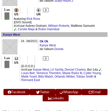
de l'album
Scary Hours 2
1
pts
3
6
US
UK
featuring
Rick Ross
[OVO Sound]
écrit par Aubrey Graham,
William Roberts
, Matthew Samuels
,
Cecilie Maja
&
Robin Hannibal
Kanye West
24.
08/2021
Ok Ok
Kanye West
de l'album
Donda
1
pts
12
US
[G.O.O.D.]
écrit par
Kanye West
,
Lil Yachty
,
Denzel Charles
, Boi-1da
,
Louis Bell
,
Terrence Thornton
,
Maxie Ryles III
,
Cydel Young
,
Malik Yusef
,
Billy Walsh
,
Orlando Wilder
,
Tobias Smith
&
Rennard East
Facebook
Twitter
WhatsApp
Email
LinkedIn