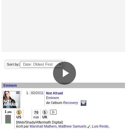
Sort by:
Eminem
1.
02/
2011
Not Afraid
Eminem
de l'album
Recovery
1
pts
1
70
5
US
UK
R&B
[Web/Shady/Aftermath Digital]
écrit par
Marshall Mathers
,
Matthew Samuels
,
Luis Resto
,