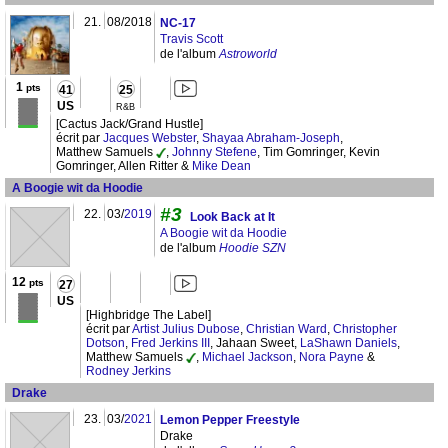
21.
08/2018
NC-17
Travis Scott
de l'album
Astroworld
1
pts
41
25
US
R&B
[Cactus Jack/Grand Hustle]
écrit par
Jacques Webster
,
Shayaa Abraham-Joseph
,
Matthew Samuels
,
Johnny Stefene
, Tim Gomringer, Kevin
Gomringer, Allen Ritter &
Mike Dean
A Boogie wit da Hoodie
#3
22.
03/
2019
Look Back at It
A Boogie wit da Hoodie
de l'album
Hoodie SZN
12
pts
27
US
[Highbridge The Label]
écrit par
Artist Julius Dubose
,
Christian Ward
,
Christopher
Dotson
,
Fred Jerkins III
, Jahaan Sweet,
LaShawn Daniels
,
Matthew Samuels
,
Michael Jackson
,
Nora Payne
&
Rodney Jerkins
Drake
23.
03/
2021
Lemon Pepper Freestyle
Drake