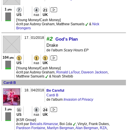
1
pts
7
4
21
US
UK
R&B
[Young Money/Cash Money]
écrit par Aubrey Graham, Matthew Samuels
&
Nick
Brongers
17.
01/2018
#2
God's Plan
Drake
de l'album
Scary Hours EP
104
pts
1
1
1
US
UK
R&B
[Young Money/Cash Money]
écrit par Aubrey Graham,
Ronald LaTour
,
Daveon Jackson
,
Matthew Samuels
& Noah Shebib
Cardi B
18.
04/2018
Be Careful
Cardi B
de l'album
Invasion of Privacy
1
pts
11
8
24
US
UK
R&B
[KSR Group]
écrit par
Belcalis Almanzar
, Boi-1da
, Vinylz, Frank Dukes,
Pardison Fontaine
,
Marilyn Bergman
,
Alan Bergman
,
RZA
,