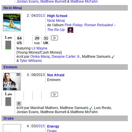
Jordan Evans
,
Matthew Burnett
&
Matthew McFahn
Nicki Minaj
2.
04/
2013
High School
Nicki Minaj
de l'album
Pink Friday: Roman Reloaded –
The Re-Up
1
pts
64
20
31
US
UK
R&B
featuring
Lil Wayne
[Young Money/Cash Money]
écrit par
Onika Maraj
,
Dwayne Carter Jr.
, Matthew Samuels
&
Tyler Williams
Eminem
3.
08/2013
Not Afraid
Eminem
1
pts
R
écrit par Marshall Mathers, Matthew Samuels
, Luis Resto,
Jordan Evans, Matthew Burnett & Matthew McFahn
Drake
4.
03/
2015
Energy
Drake