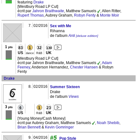
featuring
Drake
[Westbury Road LP Cut]
écrit par
Jahron Braithwaite
, Matthew Samuels
, Allen Ritter,
Rupert Thomas
, Aubrey Graham,
Robyn Fenty
&
Monte Moir
7.
02/2016
Sex with Me
Rihanna
de l'album
Anti
[deluxe edition]
1
pts
83
1
32
130
US
UK
dance
R&B
[Westbury Road LP Cut]
écrit par Jahron Braithwaite, Matthew Samuels
,
Adam
Feeney
, Anderson Hernandez,
Chester Hansen
& Robyn
Fenty
Drake
8.
02/2016
Summer Sixteen
Drake
de l'album
Views
3
pts
6
1
23
US
UK
R&B
[Young Money/Cash Money]
écrit par Aubrey Graham, Matthew Samuels
,
Noah Shebib
,
Brian Bennett
&
Kevin Gomringer
#5
9.
04/2016
Pop Style