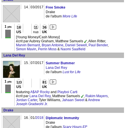
14.
03/2017
Free Smoke
Drake
de l'album
More Life
1
pts
18
11
36
US
UK
R&B
[Young Money/Cash Money]
écrit par Aubrey Graham, Matthew Samuels
, Allen Ritter,
Marvin Bernard
,
Bryan Antoine
,
Daniel Sewell
,
Paul Bender
,
Simon Mavin
,
Perrin Moss
&
Naomi Saalfield
Lana Del Rey
15.
07/2017
Summer Bummer
Lana Del Rey
de l'album
Lust for Life
1
pts
81
123
US
UK
featuring
A$AP Rocky
and
Playboi Carti
écrit par
Lana Del Rey
, Matthew Samuels
,
Rakim Mayers
,
Jordan Carter
, Tyler Williams,
Jahaan Sweet
&
Andrew
Joseph Gradwohl Jr.
Drake
16.
01/
2018
Diplomatic Immunity
Drake
de l'album
Scary Hours EP