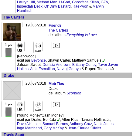
Lauryn Hill
,
Method Man
,
U-God
,
Ghostface Killah
,
GZA
,
Inspectah Deck
,
Ol' Dirty Bastard
,
Raekwon
&
Marvin
Hamlisch
The Carters
19.
06/2018
Friends
The Carters
de l'album
Everything Is Love
1
pts
99
101
US
R&B
[Parkwood]
écrit par
Beyoncé
, Shawn Carter, Matthew Samuels
,
Jahaan Sweet,
Denisia Andrews
,
Brittany Coney
,
Tavor Javon
Hollins
,
Amir Esmailian
,
Navraj Goraya
& Rupert Thomas Jr.
Drake
20.
07/2018
Mob Ties
Drake
de l'album
Scorpion
1
pts
13
12
US
R&B
[Young Money/Cash Money]
écrit par Drake, Boi-1da
, Allen Ritter, Tavoris Hollins Jr.,
Dave Atkinson
,
Samuel Barnes
,
Anthony Cruz
,
Nasir Jones
,
Inga Marchand
,
Cory McKay
&
Jean-Claude Olivier
Travis Scott