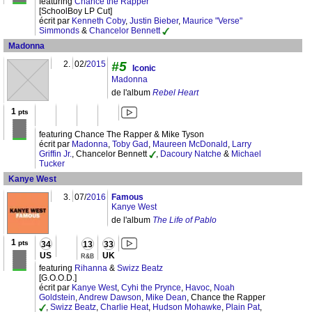
featuring
Chance the Rapper
[SchoolBoy LP Cut]
écrit par
Kenneth Coby
,
Justin Bieber
,
Maurice "Verse"
Simmonds
&
Chancelor Bennett
Madonna
2.
02/
2015
#5
Iconic
Madonna
de l'album
Rebel Heart
1
pts
featuring Chance The Rapper & Mike Tyson
écrit par
Madonna
,
Toby Gad
,
Maureen McDonald
,
Larry
Griffin Jr.
, Chancelor Bennett
,
Dacoury Natche
&
Michael
Tucker
Kanye West
3.
07/
2016
Famous
Kanye West
de l'album
The Life of Pablo
1
pts
34
13
33
US
UK
R&B
featuring
Rihanna
&
Swizz Beatz
[G.O.O.D.]
écrit par
Kanye West
,
Cyhi the Prynce
,
Havoc
,
Noah
Goldstein
,
Andrew Dawson
,
Mike Dean
, Chance the Rapper
,
Swizz Beatz
,
Charlie Heat
,
Hudson Mohawke
,
Plain Pat
,