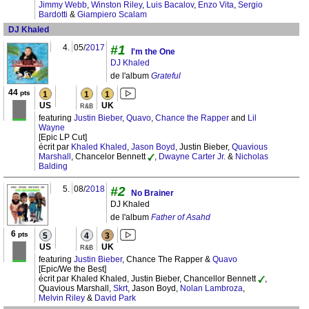
Jimmy Webb
,
Winston Riley
,
Luis Bacalov
,
Enzo Vita
,
Sergio
Bardotti
&
Giampiero Scalam
DJ Khaled
4.
05/
2017
#1
I'm the One
DJ Khaled
de l'album
Grateful
44
pts
1
1
1
US
UK
R&B
featuring
Justin Bieber
,
Quavo
,
Chance the Rapper
and
Lil
Wayne
[Epic LP Cut]
écrit par
Khaled Khaled
,
Jason Boyd
, Justin Bieber,
Quavious
Marshall
, Chancelor Bennett
,
Dwayne Carter Jr.
&
Nicholas
Balding
5.
08/
2018
#2
No Brainer
DJ Khaled
de l'album
Father of Asahd
6
pts
5
4
3
US
UK
R&B
featuring
Justin Bieber
, Chance The Rapper &
Quavo
[Epic/We the Best]
écrit par Khaled Khaled, Justin Bieber, Chancellor Bennett
,
Quavious Marshall,
Skrt
, Jason Boyd,
Nolan Lambroza
,
Melvin Riley
&
David Park