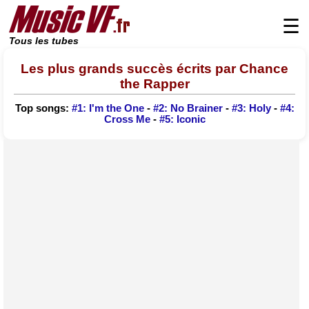
☰
Tous les tubes
Les plus grands succès écrits par Chance
the Rapper
Top songs:
#1: I'm the One
-
#2: No Brainer
-
#3: Holy
-
#4:
Cross Me
-
#5: Iconic