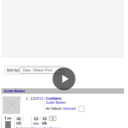
Sort by:
Justin Bieber
1.
12/
2013
Confident
Justin Bieber
de l'album
Journals
1
pts
41
13
33
US
UK
R&B