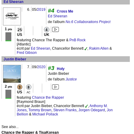
Ed Sheeran
6.
05/
2019
#4
Cross Me
Ed Sheeran
de l'album
No.6 Collaborations Project
1
pts
25
4
US
UK
featuring Chance The Rapper &
PnB Rock
[Atlantic]
écrit par
Ed Sheeran
, Chancellor Bennett
,
Rakim Allen
&
Fred Gibson
Justin Bieber
7.
09/
2020
#3
Holy
Justin Bieber
de l'album
Justice
2
pts
3
8
US
AC
featuring
Chance the Rapper
[Raymond Braun]
écrit par Justin Bieber, Chancelor Bennett
,
Anthony M.
Jones
,
Tommy Brown
,
Steven Franks
,
Jorgen Odegard
,
Jon
Bellion
&
Michael Pollack
See also...
Chance the Rapper & TisaKorean