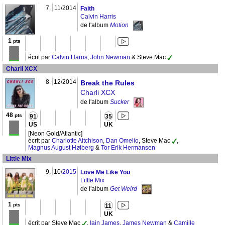
7.
11/2014
Faith
Calvin Harris
de l'album
Motion
1
pts
écrit par
Calvin Harris
,
John Newman
& Steve Mac
Charli XCX
8.
12/2014
Break the Rules
Charli XCX
de l'album
Sucker
48
pts
91
35
US
UK
[Neon Gold/Atlantic]
écrit par
Charlotte Aitchison
,
Dan Omelio
, Steve Mac
,
Magnus August Høiberg
&
Tor Erik Hermansen
Little Mix
9.
10/
2015
Love Me Like You
Little Mix
de l'album
Get Weird
1
pts
11
UK
écrit par Steve Mac
,
Iain James
,
James Newman
&
Camille