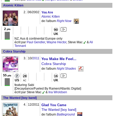
Atomic Kitten
2.
06/2002
You Are
Atomic Kitten
de l'album
Right Now
2
pts
90
UK
NZ, Aus & continental Europe only
écrit par
Paul Gendler
,
Wayne Hector
, Steve Mac
&
Ali
Tennant
Cobra Starship
3.
10/
2011
You Make Me Feel...
Cobra Starship
de l'album
Night Shades
55
pts
7
28
16
US
UK
AC
featuring Sabi
[Decaydance/Fueled By Ramen/Atlantic Digital]
écrit par Steve Mac
&
Ina Wroldsen
The Wanted [boy band]
4.
12/2011
Glad You Came
The Wanted [boy band]
de l'album
Battleground