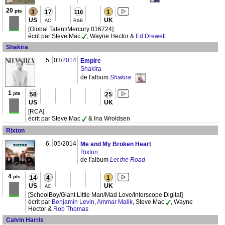
20
pts
3
17
1
116
US
UK
AC
R&B
[Global Talent/Mercury 016724]
écrit par Steve Mac
, Wayne Hector &
Ed Drewett
Shakira
5.
03/
2014
Empire
Shakira
de l'album
Shakira
1
pts
58
25
US
UK
[RCA]
écrit par Steve Mac
& Ina Wroldsen
Rixton
6.
05/2014
Me and My Broken Heart
Rixton
de l'album
Let the Road
4
pts
14
4
1
US
UK
AC
[SchoolBoy/Giant Little Man/Mad Love/Interscope Digital]
écrit par
Benjamin Levin
,
Ammar Malik
, Steve Mac
, Wayne
Hector &
Rob Thomas
Calvin Harris