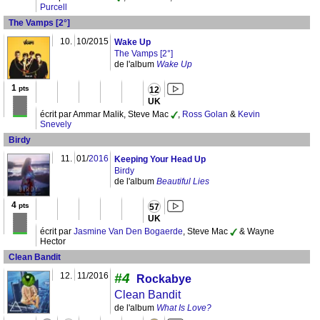
Purcell
The Vamps [2°]
10.
10/2015
Wake Up
The Vamps [2°]
de l'album
Wake Up
1
pts
12
UK
écrit par Ammar Malik, Steve Mac
,
Ross Golan
&
Kevin
Snevely
Birdy
11.
01/
2016
Keeping Your Head Up
Birdy
de l'album
Beautiful Lies
4
pts
57
UK
écrit par
Jasmine Van Den Bogaerde
, Steve Mac
& Wayne
Hector
Clean Bandit
12.
11/2016
#4
Rockabye
Clean Bandit
de l'album
What Is Love?