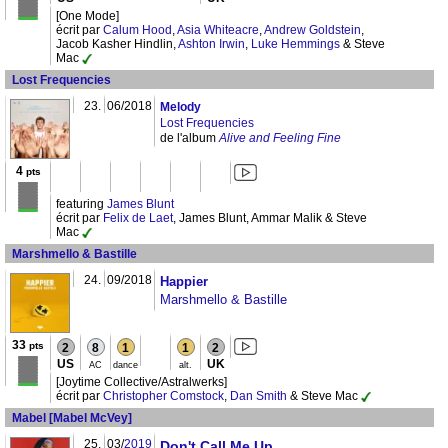
[One Mode]
écrit par
Calum Hood
,
Asia Whiteacre
,
Andrew Goldstein
,
Jacob Kasher Hindlin,
Ashton Irwin
,
Luke Hemmings
& Steve
Mac
Lost Frequencies
23.
06/2018
Melody
Lost Frequencies
de l'album
Alive and Feeling Fine
4
pts
featuring
James Blunt
écrit par
Felix de Laet
, James Blunt, Ammar Malik & Steve
Mac
Marshmello & Bastille
24.
09/2018
Happier
Marshmello & Bastille
33
pts
2
8
1
1
2
US
UK
AC
dance
alt.
[Joytime Collective/Astralwerks]
écrit par
Christopher Comstock
,
Dan Smith
& Steve Mac
Mabel [Mabel McVey]
25.
03/
2019
Don't Call Me Up