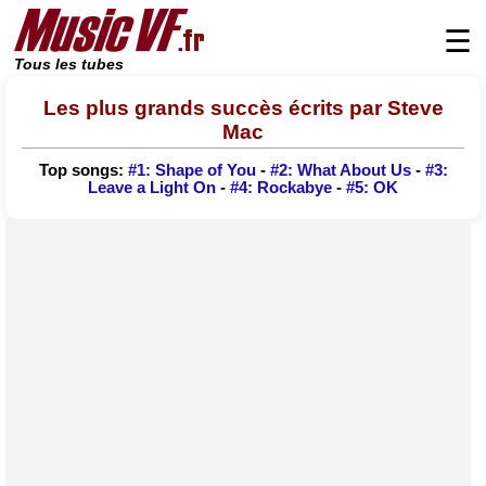
☰
Tous les tubes
Les plus grands succès écrits par Steve
Mac
Top songs:
#1: Shape of You
-
#2: What About Us
-
#3:
Leave a Light On
-
#4: Rockabye
-
#5: OK