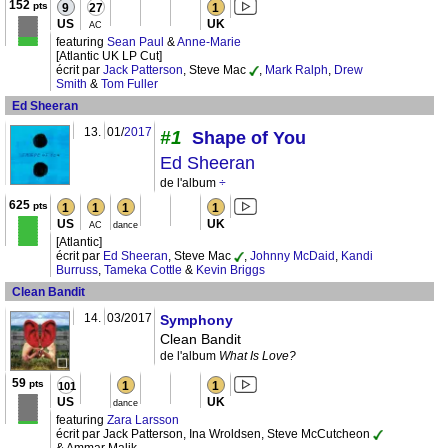
152
pts
9
27
1
US
UK
AC
featuring
Sean Paul
&
Anne-Marie
[Atlantic UK LP Cut]
écrit par
Jack Patterson
, Steve Mac
,
Mark Ralph
,
Drew
Smith
&
Tom Fuller
Ed Sheeran
13.
01/
2017
#1
Shape of You
Ed Sheeran
de l'album
÷
625
pts
1
1
1
1
US
UK
AC
dance
[Atlantic]
écrit par
Ed Sheeran
, Steve Mac
,
Johnny McDaid
,
Kandi
Burruss
,
Tameka Cottle
&
Kevin Briggs
Clean Bandit
14.
03/2017
Symphony
Clean Bandit
de l'album
What Is Love?
59
pts
1
1
101
US
UK
dance
featuring
Zara Larsson
écrit par Jack Patterson, Ina Wroldsen, Steve McCutcheon