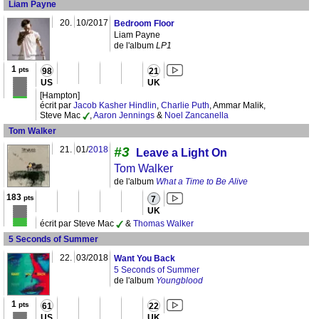
Liam Payne
20.
10/2017
Bedroom Floor
Liam Payne
de l'album
LP1
1
pts
98
21
US
UK
[Hampton]
écrit par
Jacob Kasher Hindlin
,
Charlie Puth
, Ammar Malik,
Steve Mac
,
Aaron Jennings
&
Noel Zancanella
Tom Walker
21.
01/
2018
#3
Leave a Light On
Tom Walker
de l'album
What a Time to Be Alive
183
pts
7
UK
écrit par Steve Mac
&
Thomas Walker
5 Seconds of Summer
22.
03/2018
Want You Back
5 Seconds of Summer
de l'album
Youngblood
1
pts
61
22
US
UK