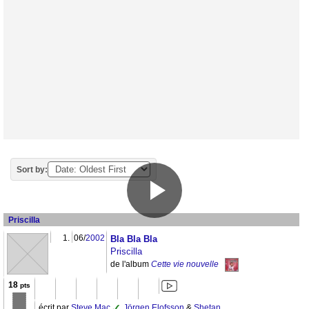
Sort by:
Priscilla
1.
06/
2002
Bla Bla Bla
Priscilla
de l'album
Cette vie nouvelle
18
pts
écrit par
Steve Mac
,
Jörgen Elofsson
&
Shetan