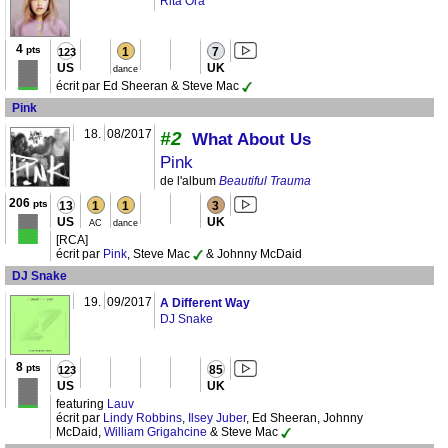
Rita Ora
4
pts
1
7
123
US
UK
dance
écrit par Ed Sheeran & Steve Mac
Pink
18.
08/2017
#2
What About Us
Pink
de l'album
Beautiful Trauma
206
pts
13
1
1
3
US
UK
AC
dance
[RCA]
écrit par
Pink
, Steve Mac
& Johnny McDaid
DJ Snake
19.
09/2017
A Different Way
DJ Snake
8
pts
85
123
US
UK
featuring
Lauv
écrit par
Lindy Robbins
,
Ilsey Juber
, Ed Sheeran, Johnny
McDaid,
William Grigahcine
& Steve Mac