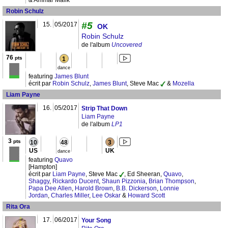
& Ammar Malik
Robin Schulz
#5
15.
05/2017
OK
Robin Schulz
de l'album
Uncovered
76
pts
1
dance
featuring
James Blunt
écrit par
Robin Schulz
,
James Blunt
, Steve Mac
&
Mozella
Liam Payne
16.
05/2017
Strip That Down
Liam Payne
de l'album
LP1
3
pts
10
48
3
US
UK
dance
featuring
Quavo
[Hampton]
écrit par
Liam Payne
, Steve Mac
, Ed Sheeran,
Quavo
,
Shaggy
,
Rickardo Ducent
,
Shaun Pizzonia
,
Brian Thompson
,
Papa Dee Allen
,
Harold Brown
,
B.B. Dickerson
,
Lonnie
Jordan
,
Charles Miller
,
Lee Oskar
&
Howard Scott
Rita Ora
17.
06/2017
Your Song