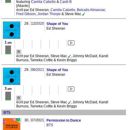
featuring
Camila Cabello
&
Cardi B
[Atlantic]
écrit par Ed Sheeran,
Camila Cabello
,
Belcalis Almanzar
,
Fred Gibson
,
Jordan Thorpe
& Steve Mac
28.
12/
2020
Shape of You
Ed Sheeran
1
pts
R
écrit par Ed Sheeran, Steve Mac
, Johnny McDaid, Kandi
Burruss, Tameka Cottle & Kevin Briggs
29.
06/
2021
Shape of You
Ed Sheeran
3
pts
R
écrit par Ed Sheeran, Steve Mac
, Johnny McDaid, Kandi
Burruss, Tameka Cottle & Kevin Briggs
BTS
30.
07/2021
Permission to Dance
BTS