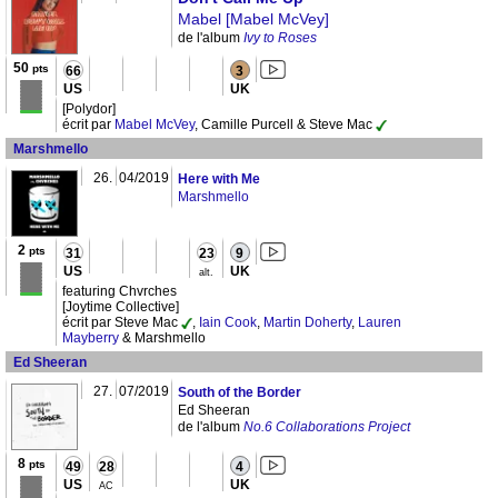
Mabel [Mabel McVey]
de l'album
Ivy to Roses
50
pts
66
3
US
UK
[Polydor]
écrit par
Mabel McVey
, Camille Purcell & Steve Mac
Marshmello
26.
04/2019
Here with Me
Marshmello
2
pts
31
23
9
US
UK
alt.
featuring Chvrches
[Joytime Collective]
écrit par Steve Mac
,
Iain Cook
,
Martin Doherty
,
Lauren
Mayberry
& Marshmello
Ed Sheeran
27.
07/2019
South of the Border
Ed Sheeran
de l'album
No.6 Collaborations Project
8
pts
49
28
4
US
UK
AC