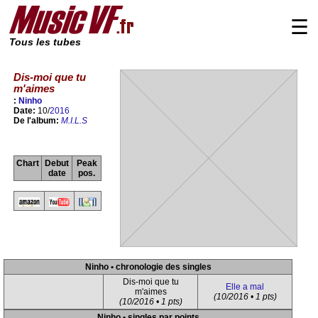
☰
Tous les tubes
Dis-moi que tu
m'aimes
:
Ninho
Date:
10/
2016
De l'album:
M.I.L.S
Chart
Debut
Peak
date
pos.
Ninho • chronologie des singles
Dis-moi que tu
Elle a mal
m'aimes
(10/2016 • 1 pts)
(10/2016 • 1 pts)
Ninho • singles par points