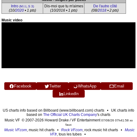
Intro
Dis-moi que tu m'aimes
De l'autre côté
(M.I.L.S 3)
(10/
2020
• 1 pts)
(10/2016 • 1 pts)
(08/
2018
• 2 pts)
Music video
Facebook
Twitter
WhatsApp
Email
LinkedIn
US charts info based on Billboard (www.billboard.com) charts • UK charts info
based on
The Official UK Charts Company
's charts
Music VF © 2007-2026 Howard Drake / VF Entertainment
07/08/26 07h41:58 xx
faux
Music VF.com
, music hit charts •
Rock VF.com
, rock music hit charts •
Music
VF.fr
, tous les tubes •