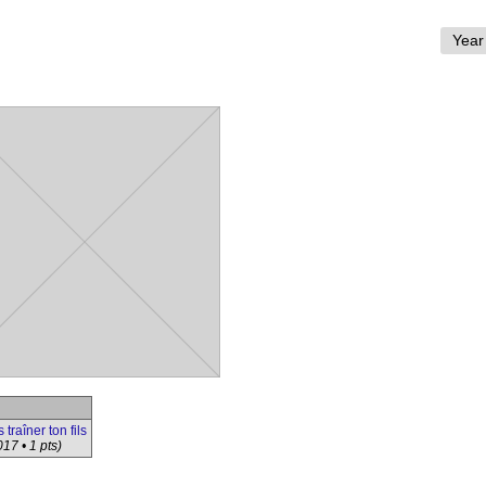
traîner ton fils
17 • 1 pts)