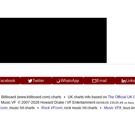
Facebook
Twitter
WhatsApp
Email
Link
n Billboard (www.billboard.com) charts • UK charts info based on
The Official UK
Music VF © 2007-2026 Howard Drake / VF Entertainment
06/08/26 23h35:49 xx faux
F.com
, music hit charts •
Rock VF.com
, rock music hit charts •
Music VF.fr
, tous l