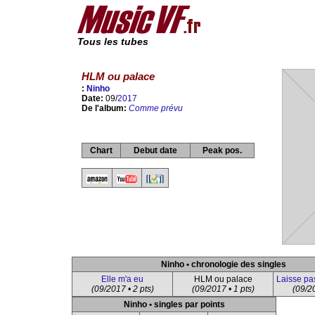
Tous les tubes
HLM ou palace
:
Ninho
Date:
09/
2017
De l'album:
Comme prévu
Chart
Debut date
Peak pos.
Ninho • chronologie des singles
Elle m'a eu
HLM ou palace
Laisse pas 
(09/2017 • 2 pts)
(09/2017 • 1 pts)
(09/20
Ninho • singles par points