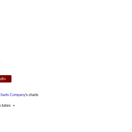
edIn
 Charts Company
's charts
es tubes •