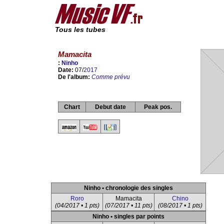
Tous les tubes
Mamacita
:
Ninho
Date:
07/
2017
De l'album:
Comme prévu
Chart
Debut date
Peak pos.
Ninho • chronologie des singles
Roro
Mamacita
Chino
(04/2017 • 1 pts)
(07/2017 • 11 pts)
(08/2017 • 1 pts)
Ninho • singles par points