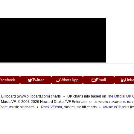
Facebook
Twitter
WhatsApp
Email
Link
n Billboard (www.billboard.com) charts • UK charts info based on
The Official UK
Music VF © 2007-2026 Howard Drake / VF Entertainment
07/08/26 19h40:08 xx faux
F.com
, music hit charts •
Rock VF.com
, rock music hit charts •
Music VF.fr
, tous l