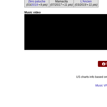
Zéro paluche
Mamacita
L'Ancien
(03/
2019
• 9 pts)
(07/2017 • 11 pts)
(03/2019 • 11 pts)
Music video
US charts info based o
Music V