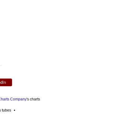
edIn
 Charts Company
's charts
es tubes •