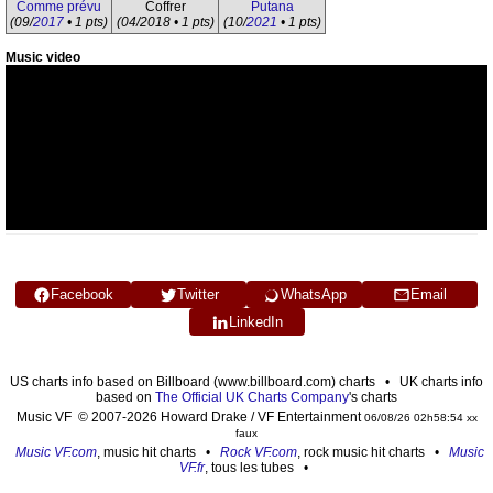
Comme prévu
Coffrer
Putana
(09/
2017
• 1 pts)
(04/2018 • 1 pts)
(10/
2021
• 1 pts)
Music video
Facebook
Twitter
WhatsApp
Email
LinkedIn
US charts info based on Billboard (www.billboard.com) charts • UK charts info
based on
The Official UK Charts Company
's charts
Music VF © 2007-2026 Howard Drake / VF Entertainment
06/08/26 02h58:54 xx
faux
Music VF.com
, music hit charts •
Rock VF.com
, rock music hit charts •
Music
VF.fr
, tous les tubes •