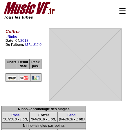
☰
Tous les tubes
Coffrer
:
Ninho
Date:
04/
2018
De l'album:
M.I.L.S 2.0
Chart
Debut
Peak
date
pos.
Ninho • chronologie des singles
Rose
Coffrer
Fendi
(01/2018 • 1 pts)
(04/2018 • 1 pts)
(04/2018 • 1 pts)
Ninho • singles par points