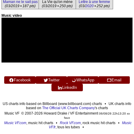
Maman ne le sait pas
La Vie qu'on mène
Lettre à une femme
(03/2019 • 187 pts)
(03/2019 • 250 pts)
(03/
2020
• 252 pts)
Music video
Facebook
Twitter
WhatsApp
Email
LinkedIn
US charts info based on Billboard (www.billboard.com) charts • UK charts info
based on
The Official UK Charts Company
's charts
Music VF © 2007-2026 Howard Drake / VF Entertainment
06/08/26 22h13:20 xx
faux
Music VF.com
, music hit charts •
Rock VF.com
, rock music hit charts •
Music
VF.fr
, tous les tubes •