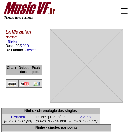
☰
Tous les tubes
La Vie qu'on
mène
:
Ninho
Date:
03/
2019
De l'album:
Destin
Chart
Debut
Peak
date
pos.
Ninho • chronologie des singles
L'Ancien
La Vie qu'on mène
La Vivance
(03/2019 • 11 pts)
(03/2019 • 250 pts)
(03/2019 • 16 pts)
Ninho • singles par points