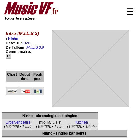
☰
Tous les tubes
Intro (M.I.L.S 3)
:
Ninho
Date:
10/
2020
De l'album:
M.I.L.S 3.0
Commentaire:
R
Chart
Debut
Peak
date
pos.
Ninho • chronologie des singles
Gros vendeurs
Intro
Kitchen
(M.I.L.S 3)
(10/2020 • 1 pts)
(10/2020 • 1 pts)
(10/2020 • 12 pts)
Ninho • singles par points