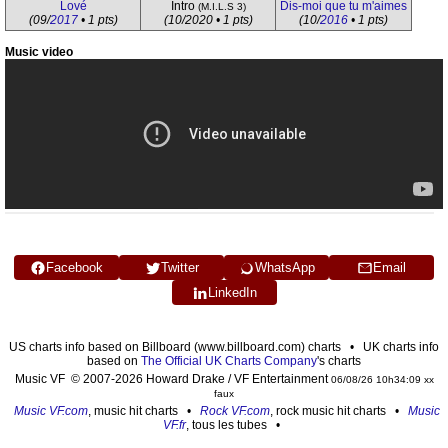
Lové
Intro
Dis-moi que tu m'aimes
(M.I.L.S 3)
(09/
2017
• 1 pts)
(10/2020 • 1 pts)
(10/
2016
• 1 pts)
Music video
Facebook
Twitter
WhatsApp
Email
LinkedIn
US charts info based on Billboard (www.billboard.com) charts • UK charts info
based on
The Official UK Charts Company
's charts
Music VF © 2007-2026 Howard Drake / VF Entertainment
06/08/26 10h34:09 xx
faux
Music VF.com
, music hit charts •
Rock VF.com
, rock music hit charts •
Music
VF.fr
, tous les tubes •