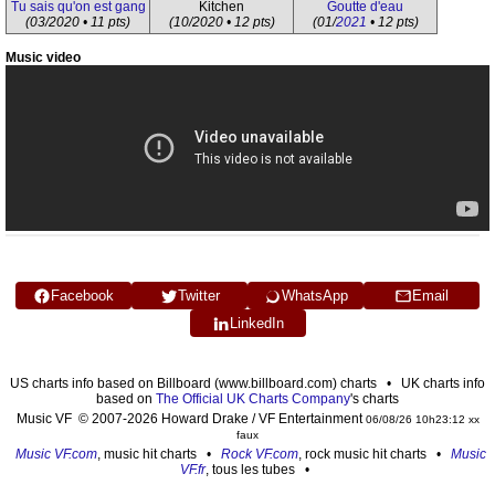
Tu sais qu'on est gang
Kitchen
Goutte d'eau
(03/2020 • 11 pts)
(10/2020 • 12 pts)
(01/
2021
• 12 pts)
Music video
Facebook
Twitter
WhatsApp
Email
LinkedIn
US charts info based on Billboard (www.billboard.com) charts • UK charts info
based on
The Official UK Charts Company
's charts
Music VF © 2007-2026 Howard Drake / VF Entertainment
06/08/26 10h23:12 xx
faux
Music VF.com
, music hit charts •
Rock VF.com
, rock music hit charts •
Music
VF.fr
, tous les tubes •