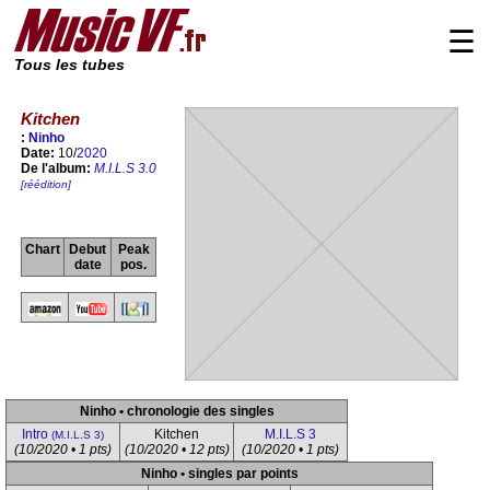
☰
Tous les tubes
Kitchen
:
Ninho
Date:
10/
2020
De l'album:
M.I.L.S 3.0
[réédition]
Chart
Debut
Peak
date
pos.
Ninho • chronologie des singles
Intro
Kitchen
M.I.L.S 3
(M.I.L.S 3)
(10/2020 • 1 pts)
(10/2020 • 12 pts)
(10/2020 • 1 pts)
Ninho • singles par points