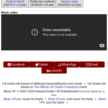
Jusqu'à minuit
Toutes les couleurs
Jeune Lossa
(03/
2019
• 22 pts)
(10/2020 • 23 pts)
(03/2019 • 25 pts)
Music video
Facebook
Twitter
WhatsApp
Email
LinkedIn
US charts info based on Billboard (www.billboard.com) charts • UK charts info
based on
The Official UK Charts Company
's charts
Music VF © 2007-2026 Howard Drake / VF Entertainment
31/07/26 18h30:44 xx
faux
Music VF.com
, music hit charts •
Rock VF.com
, rock music hit charts •
Music
VF.fr
, tous les tubes •