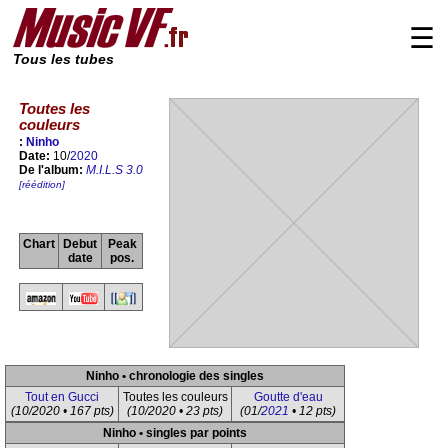
☰
Tous les tubes
Toutes les
couleurs
:
Ninho
Date:
10/
2020
De l'album:
M.I.L.S 3.0
[réédition]
Chart
Debut
Peak
date
pos.
Ninho • chronologie des singles
Tout en Gucci
Toutes les couleurs
Goutte d'eau
(10/2020 • 167 pts)
(10/2020 • 23 pts)
(01/
2021
• 12 pts)
Ninho • singles par points