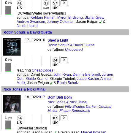
2
pts
41
13
57
US
UK
R&B
[DC/Atlas/WaterTower/Atlantic]
écrit par
Kehlani Parrish
,
Myron Birdsong
,
Skylar Grey
,
Andrew Swanson
,
Jeremy Coleman
, Jason Evigan
&
Jacob Luttrell
Robin Schulz & David Guetta
17.
12/2016
Shed a Light
Robin Schulz & David Guetta
de l'album
Uncovered
2
pts
24
UK
featuring
Cheat Codes
écrit par David Guetta,
John Ryan
,
Dennis Bierbrodt
,
Jürgen
Dohr
,
Guido Kramer
, Giorgio Tuinfort,
Jacob Kasher
,
Ammar
Malik
, Jason Evigan
&
Robin Schulz
Nick Jonas & Nicki Minaj
18.
02/
2017
Bom Bidi Bom
Nick Jonas & Nicki Minaj
de l'album
Fifty Shades Darker: Original
Motion Picture Soundtrack
1
pts
54
87
US
UK
[Universal Studios]
écrit par Jason Evigan
, Breyan Isaac,
Marcel Botezan
,