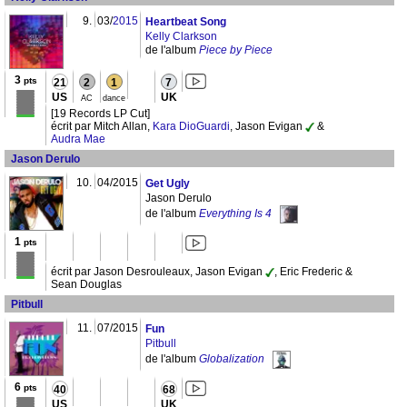
9.
03/
2015
Heartbeat Song
Kelly Clarkson
de l'album
Piece by Piece
3
pts
21
2
1
7
US
UK
AC
dance
[19 Records LP Cut]
écrit par Mitch Allan,
Kara DioGuardi
, Jason Evigan
&
Audra Mae
Jason Derulo
10.
04/2015
Get Ugly
Jason Derulo
de l'album
Everything Is 4
1
pts
écrit par Jason Desrouleaux, Jason Evigan
, Eric Frederic &
Sean Douglas
Pitbull
11.
07/2015
Fun
Pitbull
de l'album
Globalization
6
pts
40
68
US
UK