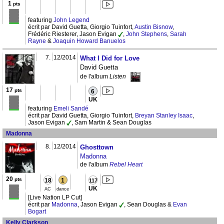
1
pts
featuring
John Legend
écrit par David Guetta, Giorgio Tuinfort,
Austin Bisnow
,
Frédéric Riesterer, Jason Evigan
,
John Stephens
,
Sarah
Rayne
&
Joaquin Howard Banuelos
7.
12/2014
What I Did for Love
David Guetta
de l'album
Listen
17
pts
6
UK
featuring
Emeli Sandé
écrit par David Guetta, Giorgio Tuinfort,
Breyan Stanley Isaac
,
Jason Evigan
, Sam Martin & Sean Douglas
Madonna
8.
12/2014
Ghosttown
Madonna
de l'album
Rebel Heart
20
pts
18
1
117
UK
AC
dance
[Live Nation LP Cut]
écrit par
Madonna
, Jason Evigan
, Sean Douglas &
Evan
Bogart
Kelly Clarkson