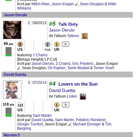
écrit par
Mitch Allan
,
Jason Evigan
,
Sean Douglas
&
Nikki
Williams
Jason Derulo
#5
2.
09/2013
Talk Dirty
Jason Derulo
de l'album
Tattoos
98
pts
3
2
1
US
UK
R&B
featuring
2 Chainz
[Beluga Heights LP Cut]
écrit par
Jason Derulo
,
2 Chainz
,
Eric Frederic
, Jason Evigan
, Sean Douglas,
Ori Kaplan
,
Tamir Muskat
&
Tomer Yosef
David Guetta
3.
07/
2014
#4
Lovers on the Sun
David Guetta
de l'album
Listen
118
pts
1
121
US
UK
featuring
Sam Martin
écrit par
David Guetta
,
Sam Martin
,
Frédéric Riesterer
,
Giorgio Tuinfort
, Jason Evigan
,
Michael Einziger
&
Tim
Bergling
Maroon 5