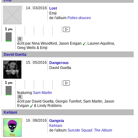
Emji
14.
03/2016
Lost
Emji
de l'album
Folies douces
1
pts
R
écrit par Nina Woodford, Jason Evigan
, Lauren Aquilina,
Greg Wells & Emji
David Guetta
15.
05/2016
Dangerous
David Guetta
1
pts
featuring
Sam Martin
R
écrit par David Guetta, Giorgio Tuinfort, Sam Martin, Jason
Evigan
& Lindy Robbins
Kehlani
16.
08/2016
Gangsta
Kehlani
de l'album
Suicide Squad: The Album