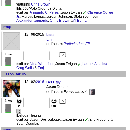
featuring
Chris Brown
[Mr. 305/Polo Grounds Digital]
écrit par
Armando C. Pérez
, Jason Evigan
,
Clarence Coffee
Jr.
, Marcus Lomax, Jordan Johnson, Stefan Johnson,
Alexander Izquierdo
,
Chris Brown
&
Al Burna
Emji
12.
09/2015
Lost
Emji
de l'album
Préliminaires EP
1
pts
écrit par
Nina Woodford
, Jason Evigan
,
Lauren Aquilina
,
Greg Wells
&
Emji
Jason Derulo
13.
02/
2016
Get Ugly
Jason Derulo
de l'album
Everything Is 4
1
pts
52
12
US
UK
R
[Beluga Heights]
écrit par Jason Desrouleaux, Jason Evigan
, Eric Frederic &
Sean Douglas