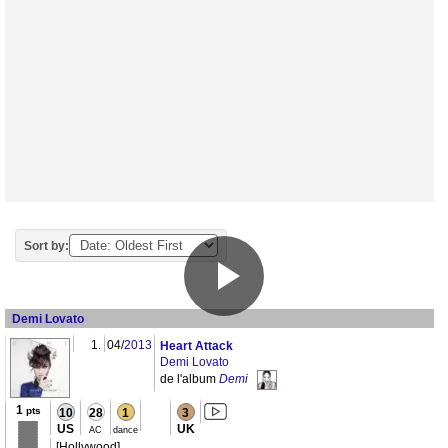
Sort by:
Demi Lovato
1.
04/
2013
Heart Attack
Demi Lovato
de l'album
Demi
1
pts
10
28
1
3
US
UK
AC
dance
[Hollywood]