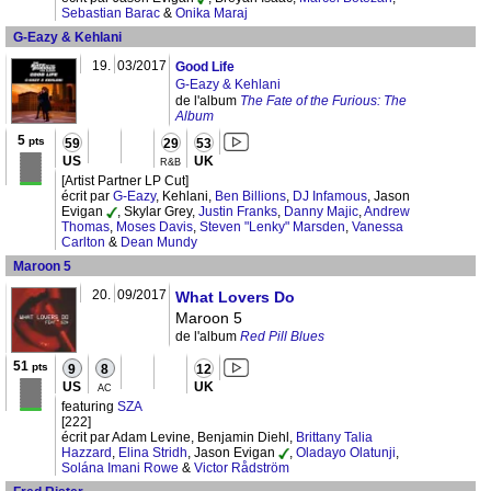
Sebastian Barac
&
Onika Maraj
G-Eazy & Kehlani
19.
03/2017
Good Life
G-Eazy & Kehlani
de l'album
The Fate of the Furious: The
Album
5
pts
59
29
53
US
UK
R&B
[Artist Partner LP Cut]
écrit par
G-Eazy
, Kehlani,
Ben Billions
,
DJ Infamous
, Jason
Evigan
, Skylar Grey,
Justin Franks
,
Danny Majic
,
Andrew
Thomas
,
Moses Davis
,
Steven "Lenky" Marsden
,
Vanessa
Carlton
&
Dean Mundy
Maroon 5
20.
09/2017
What Lovers Do
Maroon 5
de l'album
Red Pill Blues
51
pts
9
8
12
US
UK
AC
featuring
SZA
[222]
écrit par Adam Levine, Benjamin Diehl,
Brittany Talia
Hazzard
,
Elina Stridh
, Jason Evigan
,
Oladayo Olatunji
,
Solána Imani Rowe
&
Victor Rådström