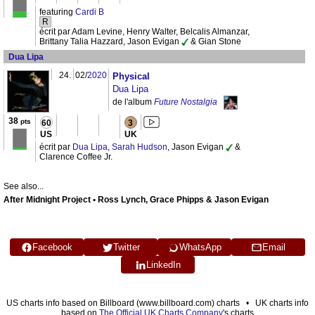
featuring
Cardi B
R
écrit par Adam Levine, Henry Walter, Belcalis Almanzar,
Brittany Talia Hazzard, Jason Evigan
& Gian Stone
Dua Lipa
24.
02/
2020
Physical
Dua Lipa
de l'album
Future Nostalgia
38
pts
60
3
US
UK
écrit par
Dua Lipa
,
Sarah Hudson
, Jason Evigan
&
Clarence Coffee Jr.
See also...
After Midnight Project • Ross Lynch, Grace Phipps & Jason Evigan
Facebook
Twitter
WhatsApp
Email
LinkedIn
US charts info based on Billboard (www.billboard.com) charts • UK charts info
based on
The Official UK Charts Company
's charts