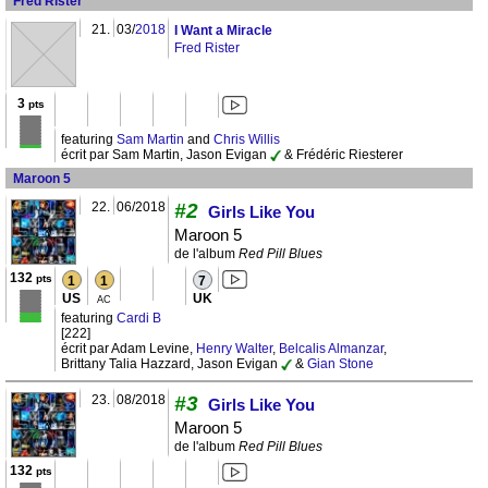
Fred Rister
21.
03/
2018
I Want a Miracle
Fred Rister
3
pts
featuring
Sam Martin
and
Chris Willis
écrit par Sam Martin, Jason Evigan
& Frédéric Riesterer
Maroon 5
22.
06/2018
#2
Girls Like You
Maroon 5
de l'album
Red Pill Blues
132
pts
1
1
7
US
UK
AC
featuring
Cardi B
[222]
écrit par Adam Levine,
Henry Walter
,
Belcalis Almanzar
,
Brittany Talia Hazzard, Jason Evigan
&
Gian Stone
23.
08/2018
#3
Girls Like You
Maroon 5
de l'album
Red Pill Blues
132
pts