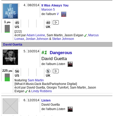
4.
08/2014
It Was Always You
Maroon 5
de l'album
V
1
pts
45
40
US
UK
[222]
écrit par
Adam Levine
, Sam Martin, Jason Evigan
,
Marcus
Lomax
,
Jordan Johnson
&
Stefan Johnson
David Guetta
5.
10/2014
#1
Dangerous
David Guetta
de l'album
Listen
225
pts
56
5
US
UK
featuring
Sam Martin
[What A Music/Jack Back/Parlophone Digital]
écrit par David Guetta, Giorgio Tuinfort, Sam Martin, Jason
Evigan
&
Lindy Robbins
6.
12/2014
Listen
David Guetta
de l'album
Listen