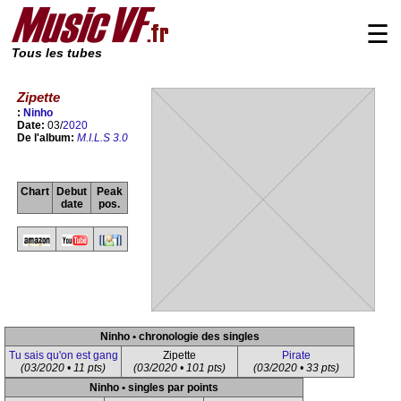
☰
Tous les tubes
Zipette
:
Ninho
Date:
03/
2020
De l'album:
M.I.L.S 3.0
Chart
Debut
Peak
date
pos.
Ninho • chronologie des singles
Tu sais qu'on est gang
Zipette
Pirate
(03/2020 • 11 pts)
(03/2020 • 101 pts)
(03/2020 • 33 pts)
Ninho • singles par points