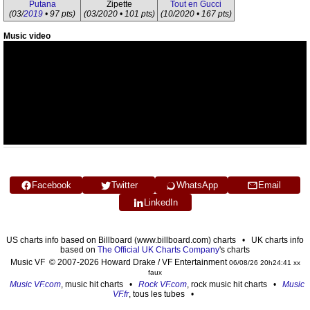
Putana
Zipette
Tout en Gucci
(03/
2019
• 97 pts)
(03/2020 • 101 pts)
(10/2020 • 167 pts)
Music video
Facebook
Twitter
WhatsApp
Email
LinkedIn
US charts info based on Billboard (www.billboard.com) charts • UK charts info
based on
The Official UK Charts Company
's charts
Music VF © 2007-2026 Howard Drake / VF Entertainment
06/08/26 20h24:41 xx
faux
Music VF.com
, music hit charts •
Rock VF.com
, rock music hit charts •
Music
VF.fr
, tous les tubes •